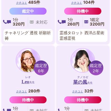
485件
104件
クチコミ
クチコミ
鑑定中
待機中
1分
1分
1鑑定
未対応
320円
260円
3200円
チャネリング 透視 祈願祈
霊感タロット 西洋占星術
祷
霊感霊視
鑑定歴
鑑定歴
6年
2年
レオ
ナノカゼ
Leo
菜の風
先生
先生
280件
32件
クチコミ
クチコミ
待機中
待機中
1分
1分
未対応
未対応