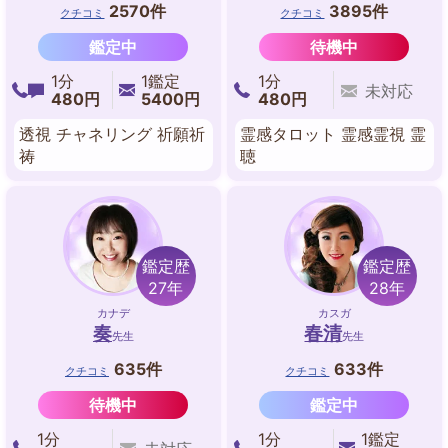
2570件
3895件
クチコミ
クチコミ
鑑定中
待機中
1分
1鑑定
1分
未対応
480円
5400円
480円
透視 チャネリング 祈願祈
霊感タロット 霊感霊視 霊
祷
聴
鑑定歴
鑑定歴
27年
28年
カナデ
カスガ
奏
春清
先生
先生
635件
633件
クチコミ
クチコミ
待機中
鑑定中
1分
1分
1鑑定