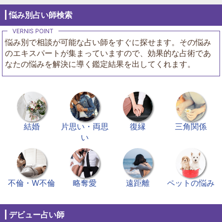
悩み別占い師検索
悩み別で相談が可能な占い師をすぐに探せます。その悩み
のエキスパートが集まっていますので、効果的な占術であ
なたの悩みを解決に導く鑑定結果を出してくれます。
結婚
片思い・両思
復縁
三角関係
い
不倫・W不倫
略奪愛
遠距離
ペットの悩み
デビュー占い師