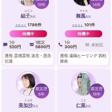
19年
14年
ユイコ
マイカ
結子
舞風
先生
先生
1786件
101件
クチコミ
クチコミ
待機中
待機中
1分
1鑑定
1分
未対応
520円
5800円
300円
透視 霊感霊視 送念・思念
透視 遠隔ヒーリング 四柱
伝達
推命
鑑定歴
鑑定歴
6年
18年
ミカサ
ニナ
美加沙
仁菜
先生
先生