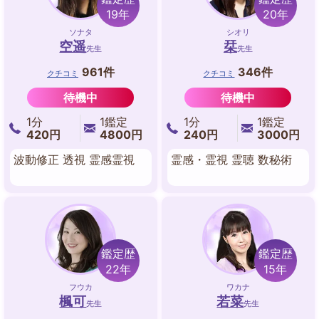
19年
20年
ソナタ
シオリ
空遥
栞
先生
先生
961件
346件
クチコミ
クチコミ
待機中
待機中
1分
1鑑定
1分
1鑑定
420円
4800円
240円
3000円
波動修正 透視 霊感霊視
霊感・霊視 霊聴 数秘術
鑑定歴
鑑定歴
22年
15年
フウカ
ワカナ
楓可
若菜
先生
先生