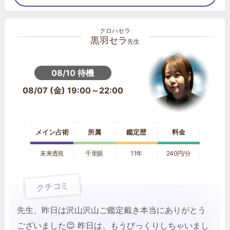
黒羽セラ
先生
08/10 待機
08/07 (金) 19:00～22:00
メイン占術
所属
鑑定歴
料金
未来透視
千里眼
11年
240円/分
クチコミ
先生、昨日は沢山沢山ご鑑定戴き本当にありがとう
ございました😊 昨日は、もうびっくりしちゃいまし