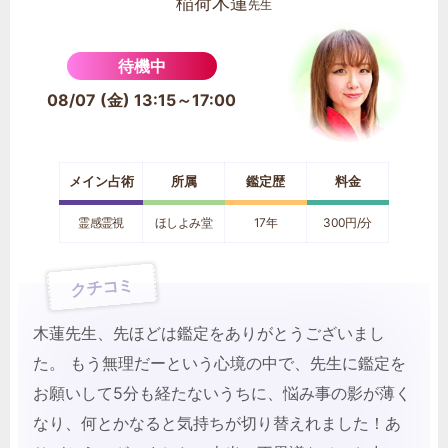
稲荷木蓮
先生
待機中
08/07 (金) 13:15～17:00
メイン占術
所属
鑑定歴
料金
霊感霊視
ほしよみ堂
17年
300円/分
クチコミ
木蓮先生、先ほどは鑑定をありがとうございまし
た。 もう無理だーという心境の中で、先生に鑑定を
お願いして5分も経たないうちに、悩み事の影が薄く
なり、何とかなると気持ちが切り替えれました！あ