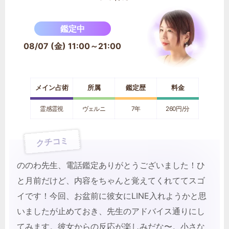
鑑定中
08/07 (金) 11:00～21:00
メイン占術
所属
鑑定歴
料金
霊感霊視
ヴェルニ
7年
260円/分
クチコミ
ののわ先生、電話鑑定ありがとうございました！ひ
と月前だけど、内容をちゃんと覚えてくれててスゴ
イです！今回、お盆前に彼女にLINE入れようかと思
いましたが止めておき、先生のアドバイス通りにし
てみます。彼女からの反応が楽しみだな〜。小さな