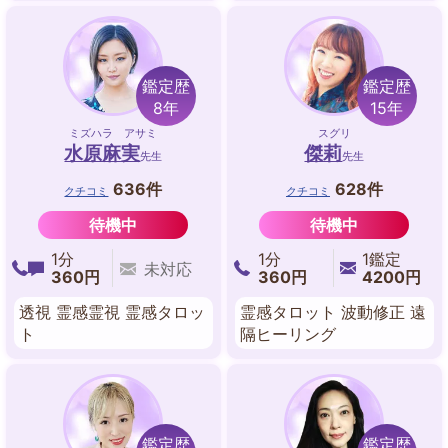
鑑定歴
鑑定歴
8年
15年
ミズハラ アサミ
スグリ
水原麻実
傑莉
先生
先生
636件
628件
クチコミ
クチコミ
待機中
待機中
1分
1分
1鑑定
未対応
360円
360円
4200円
透視 霊感霊視 霊感タロッ
霊感タロット 波動修正 遠
ト
隔ヒーリング
鑑定歴
鑑定歴