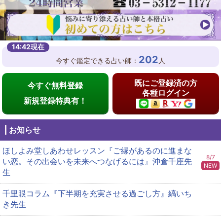
202
今すぐ鑑定できる占い師：
人
既にご登録済の方
今すぐ無料登録
各種ログイン
新規登録特典有！
お知らせ
ほしよみ堂しあわせレッスン『ご縁があるのに進まな
8/7
い恋。その出会いを未来へつなげるには』沖倉千座先
NEW
生
千里眼コラム『下半期を充実させる過ごし方』縞いち
き先生