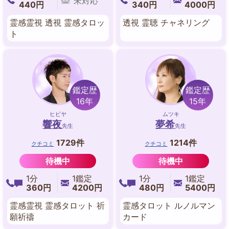
未対応
440円
340円
4000円
霊感霊視 透視 霊感タロッ
透視 霊聴 チャネリング
ト
鑑定歴
鑑定歴
16年
15年
ヒビヤ
ムツキ
響夜
夢希
先生
先生
1729件
1214件
クチコミ
クチコミ
待機中
待機中
1分
1鑑定
1分
1鑑定
360円
4200円
480円
5400円
霊感霊視 霊感タロット 祈
霊感タロット ルノルマン
願祈禱
カード