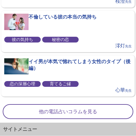
桜澄
先生
不倫している彼の本当の気持ち
彼の気持ち
秘密の恋
澪灯
先生
イイ男が本気で惚れてしまう女性のタイプ（後
編）
恋の深層心理
育てるご縁
心華
先生
他の電話占いコラムを見る
サイトメニュー