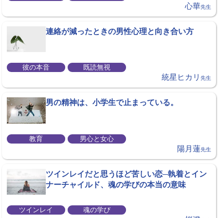
心華
先生
連絡が減ったときの男性心理と向き合い方
彼の本音
既読無視
統星ヒカリ
先生
男の精神は、小学生で止まっている。
教育
男心と女心
陽月蓮
先生
ツインレイだと思うほど苦しい恋─執着とイン
ナーチャイルド、魂の学びの本当の意味
ツインレイ
魂の学び