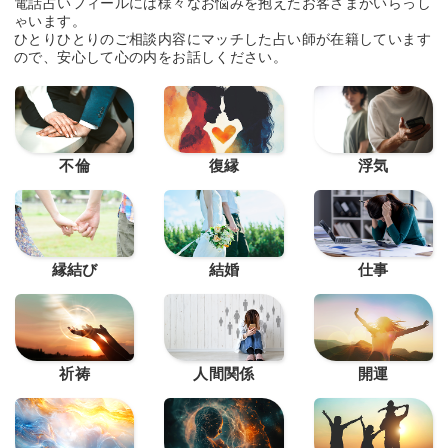
電話占いフィールには様々なお悩みを抱えたお客さまがいらっし
ゃいます。
ひとりひとりのご相談内容にマッチした占い師が在籍しています
ので、安心して心の内をお話しください。
不倫
復縁
浮気
縁結び
結婚
仕事
祈祷
人間関係
開運