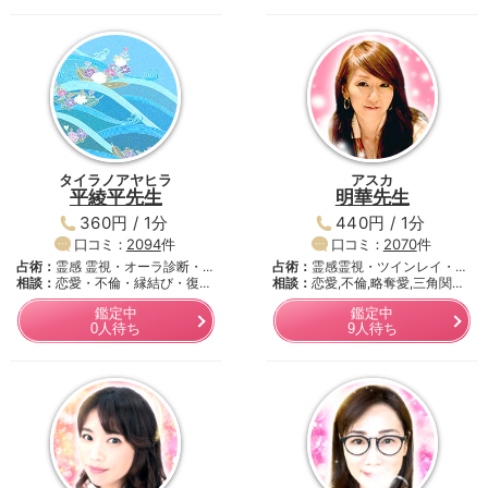
タイラノアヤヒラ
アスカ
平綾平先生
明華先生
360円 / 1分
440円 / 1分
口コミ：
2094
件
口コミ：
2070
件
占術：
霊感 霊視・オーラ診断・
占術：
霊感霊視・ツインレイ・ツ
守…
相談：
恋愛・不倫・縁結び・復活
イ…
相談：
恋愛,不倫,略奪愛,三角関…
愛…
鑑定中
鑑定中
0人待ち
9人待ち