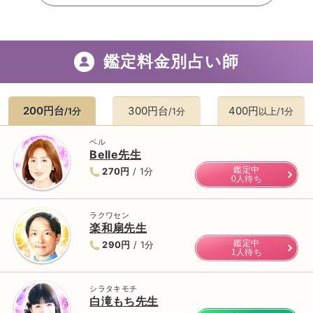
ていただいたが、それは、私が彼に事前に
提示した日であった。 またその中の最短の
日に11カ月ぶりの再会を果たせた。 ④ブ
ロックされているメールを彼は読んでいる
と当てた。
同じように悩んでいる方々いら
鑑定料金別占い師
したら、氷姫先生をぜひ頼ってみてくださ
い。 氷姫先生縁結びの神様のような気がし
て私はなりません。ダメな時はズバッと教
200円台
300円台
400円
/1分
/1分
以上/1分
えて下さるので、覚悟も持てます。 氷姫先
生ありがとうございました。感謝しかあり
ません。
ベル
Belle先生
鑑定中
270円
/ 1分
0人待ち
ラクワセン
楽和扇先生
鑑定中
290円
/ 1分
1人待ち
シラタキモチ
白滝もち先生