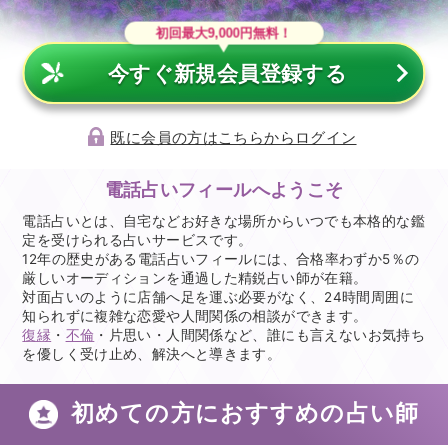
初回最大9,000円無料！
今すぐ新規会員登録する
既に会員の方はこちらからログイン
電話占いフィールへようこそ
電話占いとは、自宅などお好きな場所からいつでも本格的な鑑
定を受けられる占いサービスです。
12年の歴史がある電話占いフィールには、合格率わずか5％の
厳しいオーディションを通過した精鋭占い師が在籍。
対面占いのように店舗へ足を運ぶ必要がなく、24時間周囲に
知られずに複雑な恋愛や人間関係の相談ができます。
復縁
・
不倫
・片思い・人間関係など、誰にも言えないお気持ち
を優しく受け止め、解決へと導きます。
初めての方におすすめの占い師