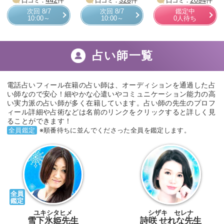
次回 8/7
次回 8/7
鑑定中
10:00～
10:00～
0人待ち
占い師一覧
電話占いフィール在籍の占い師は、オーディションを通過した占
い師なので安心！細やかな心遣いやコミュニケーション能力の高
い実力派の占い師が多く在籍しています。占い師の先生のプロフ
ィール詳細や占術などは名前のリンクをクリックすると詳しく見
ることができます！
全員鑑定
※順番待ちに並んでくださった全員を鑑定します。
全員
鑑定
ユキシタヒメ
シザキ セレナ
雪下氷姫先生
詩咲 せれな先生