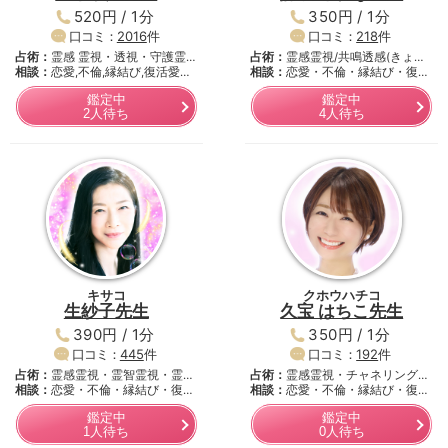
520円 / 1分
350円 / 1分
口コミ：
2016
件
口コミ：
218
件
占術：
霊感 霊視・透視・守護霊
占術：
霊感霊視/共鳴透感(きょ
対…
相談：
恋愛,不倫,縁結び,復活愛…
う…
相談：
恋愛・不倫・縁結び・復活
愛…
鑑定中
鑑定中
2人待ち
4人待ち
キサコ
クホウハチコ
生紗子先生
久宝 はちこ先生
390円 / 1分
350円 / 1分
口コミ：
445
件
口コミ：
192
件
占術：
霊感霊視・霊智霊視・霊
占術：
霊感霊視・チャネリング・
聴・…
相談：
恋愛・不倫・縁結び・復活
霊…
相談：
恋愛・不倫・縁結び・復活
愛…
愛…
鑑定中
鑑定中
1人待ち
0人待ち