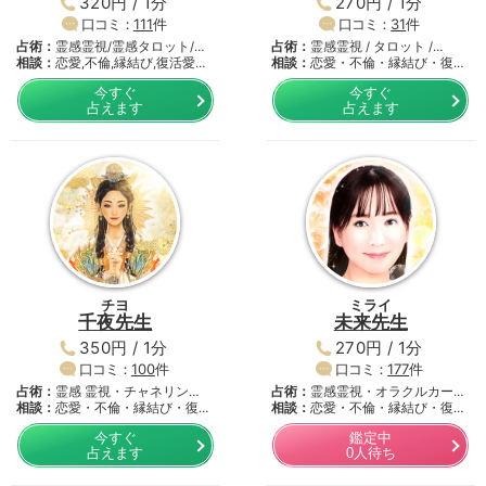
320円 / 1分
270円 / 1分
口コミ：
111
件
口コミ：
31
件
占術：
霊感霊視/霊感タロット/
占術：
霊感霊視 / タロット /…
タ…
相談：
恋愛,不倫,縁結び,復活愛…
相談：
恋愛・不倫・縁結び・復活
愛…
今すぐ
今すぐ
占えます
占えます
チヨ
ミライ
千夜先生
未来先生
350円 / 1分
270円 / 1分
口コミ：
100
件
口コミ：
177
件
占術：
霊感 霊視・チャネリン
占術：
霊感霊視・オラクルカー
グ・…
相談：
恋愛・不倫・縁結び・復活
ド・…
相談：
恋愛・不倫・縁結び・復活
愛…
愛…
今すぐ
鑑定中
占えます
0人待ち