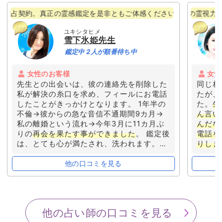
。真正の霊感鑑定を是非ともご体感ください!!
シャーマンの血が呼び起こす稀代の霊視力！千里眼が投
ユキシタヒメ
雪下氷姫先生
鑑定中 2人が順番待ち中
女性のお客様
女性
先生との出会いは、彼の連絡先を削除した
同じ相
私が解決の糸口を求め、フィールにお電話
たが、
したことがきっかけとなります。 1年半の
た。
生
不倫→彼からの急な音信不通期間9カ月→
ん言い
私の離婚という流れ→今年3月に11カ月ぶ
んだな
りの
再会を果たす事ができました
。 鑑定後
電話を
は、とても心が満たされ、洗われます。こ
りしま
の1年で、自分自身が変われたと一番実感
ならな
しております。 【皆様のご参考になればと
そうな
他の口コミを見る
以下、鑑定で驚いたことです】
①先生が
す。占
会えるという日は必ず会えた。 ②トラブ
えたり
ル日の回避方法をアドバイス通りに動いた
相談し
ら、着信拒否やブロックが解除された。
他の占い師の口コミを見る
③彼と会える日を4日ほどリストアップし