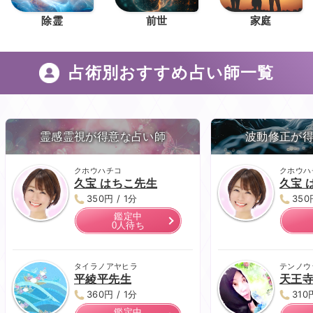
除霊
前世
家庭
占術別おすすめ占い師一覧
霊感霊視が得意な占い師
波動修正が
クホウハチコ
クホウハ
久宝 はちこ先生
久宝 
350円 / 1分
350
鑑定中
0人待ち
タイラノアヤヒラ
テンノウ
平綾平先生
天王
360円 / 1分
310
鑑定中