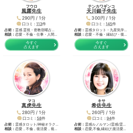
フウロ
テンカワギンコ
風露先生
天川銀子先生
290円 / 1分
300円 / 1分
口コミ：
113
件
口コミ：
145
件
占術：
霊感 霊視・密教宿曜占
占術：
霊感タロット・九星気学・
術・…
相談：
恋愛・不倫・仕事・人間関
周…
相談：
恋愛・不倫・縁結び・復活
係…
愛…
今すぐ
今すぐ
占えます
占えます
マコ
キサ
真虎先生
希佐先生
280円 / 1分
260円 / 1分
口コミ：
58
件
口コミ：
94
件
占術：
霊感タロット/神秘オラク
占術：
霊感ルノルマン/霊感/霊
ル…
相談：
恋愛，不倫，復活愛，複雑
感…
相談：
恋愛,不倫,縁結び,復活愛…