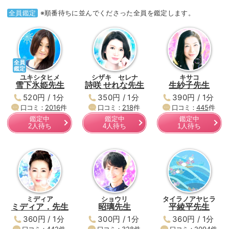
全員鑑定
※順番待ちに並んでくださった全員を鑑定します。
全員
鑑定
ユキシタヒメ
シザキ セレナ
キサコ
雪下氷姫先生
詩咲 せれな先生
生紗子先生
520円 / 1分
350円 / 1分
390円 / 1分
口コミ：
2016
件
口コミ：
218
件
口コミ：
445
件
鑑定中
鑑定中
鑑定中
2人待ち
4人待ち
1人待ち
ミディア
ショウリ
タイラノアヤヒラ
ミディア．先生
昭璃先生
平綾平先生
360円 / 1分
300円 / 1分
360円 / 1分
口コミ：
442
件
口コミ：
328
件
口コミ：
2094
件