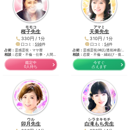
モモコ
アマミ
桜子先生
天美先生
330円 / 1分
310円 / 1分
口コミ：
598
件
口コミ：
54
件
占術：
霊感霊視・マヤ暦
占術：
霊感霊視/神託/透視神通/…
相談：
恋愛・不倫・仕事・人間関
相談：
恋愛・不倫・縁結び・復活
係…
愛…
鑑定中
今すぐ
0人待ち
占えます
ウル
シラタキモチ
卯月先生
白滝もち先生