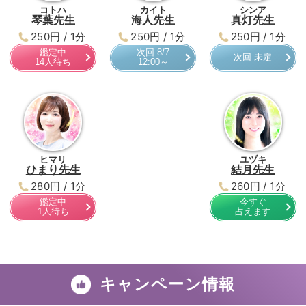
コトハ
カイト
シンア
琴葉先生
海人先生
真灯先生
250円 / 1分
250円 / 1分
250円 / 1分
鑑定中
次回 8/7
次回 未定
14人待ち
12:00～
ヒマリ
ユヅキ
ひまり先生
結月先生
280円 / 1分
260円 / 1分
鑑定中
今すぐ
1人待ち
占えます
キャンペーン情報