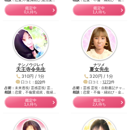
術・…
相談：
恋愛,不倫,縁結び,復活愛…
相談：
恋愛・不倫・縁結び・復活
愛…
鑑定中
鑑定中
0人待ち
1人待ち
テンノウジレイ
ナツメ
天王寺令先生
夏女先生
310円 / 1分
320円 / 1分
口コミ：
609
件
口コミ：
1273
件
占術：
未来透視/ 霊感霊視/ 霊…
占術：
霊感 霊視・自動書記チャ
相談：
恋愛，不倫愛成就，復縁，
ネ…
相談：
恋愛・不倫・縁結び・金
復…
銭・…
鑑定中
鑑定中
1人待ち
2人待ち