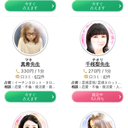
愛…
今すぐ
今すぐ
占えます
占えます
マキ
チオリ
真希先生
千桜梨先生
330円 / 1分
270円 / 1分
口コミ：
672
件
口コミ：
41
件
占術：
イーチンタロット・タロッ
占術：
霊感霊視/ 霊感タロット・
ト…
相談：
恋愛・不倫・復活愛・復
…
相談：
恋愛・不倫・復活愛・人間
縁・…
関…
今すぐ
鑑定中
占えます
0人待ち