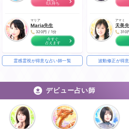
0人待ち
マリア
アマミ
Maria先生
天美
320円 / 1分
310
今すぐ
占えます
霊感霊視が得意な占い師一覧
波動修正が得
デビュー占い師