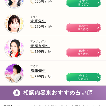
今すぐ
270円
/ 1分
占えます
ミライ
未来先生
鑑定中
270円
/ 1分
0人待ち
アメノサグメ
天探女先生
鑑定中
260円
/ 1分
0人待ち
フウロ
風露先生
今すぐ
290円
/ 1分
占えます
相談内容別おすすめ占い師