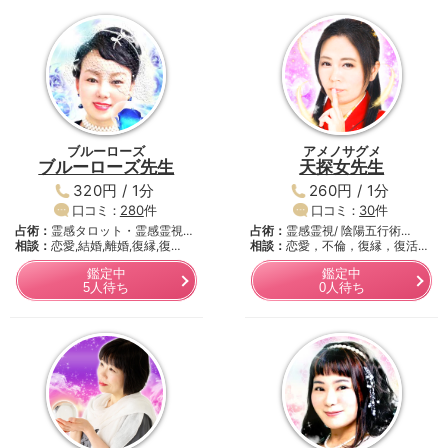
ブルーローズ
アメノサグメ
ブルーローズ先生
天探女先生
320円 / 1分
260円 / 1分
口コミ：
280
件
口コミ：
30
件
占術：
霊感タロット・霊感霊視・
占術：
霊感霊視/ 陰陽五行術
数…
相談：
恋愛,結婚,離婚,復縁,復…
（巫…
相談：
恋愛，不倫，復縁，復活
愛，…
鑑定中
鑑定中
5人待ち
0人待ち