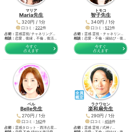
マリア
トモコ
Maria先生
智子先生
320円 / 1分
340円 / 1分
口コミ：
222
件
口コミ：
521
件
占術：
霊感霊視/ チャネリング・
占術：
霊感 霊視・チャネリン
…
相談：
恋愛，復縁，不倫，復活
グ・…
相談：
恋愛・不倫・縁結び・復活
愛，…
愛…
今すぐ
今すぐ
占えます
占えます
全員
鑑定
ベル
ラクワセン
Belle先生
楽和扇先生
270円 / 1分
290円 / 1分
口コミ：
142
件
口コミ：
458
件
占術：
霊感タロット・西洋占星
占術：
霊感 霊視 / 式神 / …