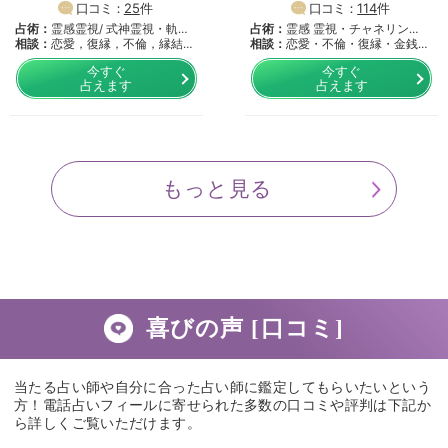
口コミ：
25
件
口コミ：
114
件
占術：
霊感霊視/ 式神霊視・軌
占術：
霊感 霊視・チャネリン
道…
相談：
恋愛，復縁，不倫，縁結
グ・…
相談：
恋愛・不倫・復縁・金銭・
び，…
仕…
今すぐ
今すぐ
占えます
占えます
もっと見る
喜びの声 [口コミ]
当たる占い師や自分に合った占い師に鑑定してもらいたいという
方！電話占いフィールに寄せられた多数の口コミや評判は下記か
ら詳しくご覧いただけます。