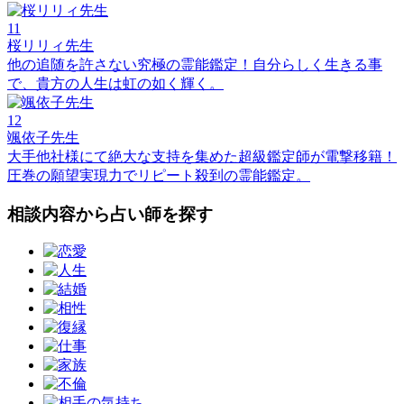
11
桜リリィ先生
他の追随を許さない究極の霊能鑑定！自分らしく生きる事
で、貴方の人生は虹の如く輝く。
12
颯依子先生
大手他社様にて絶大な支持を集めた超級鑑定師が電撃移籍！
圧巻の願望実現力でリピート殺到の霊能鑑定。
相談内容から占い師を探す