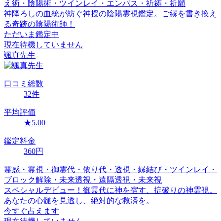
え術・陰陽術・ツインレイ・エンパス・祈祷・祈願
神降ろしの血統が紡ぐ神授の陰陽霊視鑑定。ご縁を書き換え
る奇跡の陰陽術師！
ただいま鑑定中
現在待機していません
颯真
先生
口コミ
総数
32
件
平均評価
★
5.00
鑑定料金
360
円
霊感・霊視・御霊代・依り代・透視・縁結び・ツインレイ・
ブロック解除・未来透視・遠隔透視・未来視
スペシャルデビュー！御霊代に神を宿す、掟破りの神霊視。
あなたの心髄を見透し、絶対的な救済を。
今すぐ占えます