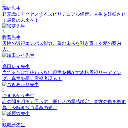
2
瑞絆先生
超意識にアクセスするスピリチュアル鑑定。人生を好転させ
て最良の未来へ！
3
咲葵先生
天性の透視エンパス能力。望む未来を引き寄せる愛の案内
人。
4
織田レイ先生
当てるだけで終わらない現実を動かす本格霊視リーディン
グ。真実を暴く霊視者現る！
5
つきあかり先生
心の闇を明るく照らす、優しさの霊感鑑定。貴方の傷を癒す
為、今解き放つ運命の光。
6
咲羅紗先生