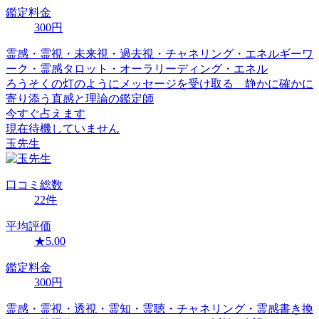
鑑定料金
300
円
霊感・霊視・未来視・過去視・チャネリング・エネルギーワ
ーク・霊感タロット・オーラリーディング・エネル
ろうそくの灯のようにメッセージを受け取る 静かに確かに
寄り添う直感と理論の鑑定師
今すぐ占えます
現在待機していません
玉
先生
口コミ
総数
22
件
平均評価
★
5.00
鑑定料金
300
円
霊感・霊視・透視・霊知・霊聴・チャネリング・霊感書き換