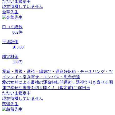
ただいま鑑定中
現在待機していません
金華
先生
口コミ
総数
802
件
平均評価
★
5.00
鑑定料金
360
円
霊感・霊視・透視・縁結び・運命好転術・チャネリング・ツ
インレイ・引き寄せ・エンパス・思念伝達
愛の女神による最強の運命好転開運術！透視で引き寄せる開
運で幸せな未来を切り開く！（鑑定前に100円玉
ただいま鑑定中
現在待機していません
慈留
先生