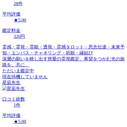
28
件
平均評価
★
5.00
鑑定料金
320
円
霊感・霊視・霊能・透視・霊感タロット・思念伝達・未来予
知・エンパス・チャネリング・祈願・縁結び
深層の願いを映し出す慈愛の霊視鑑定。希望をつかむ光の旅
路を、共に。
ただいま鑑定中
現在待機していません
星凪
先生
口コミ
総数
1
件
平均評価
★
5.00