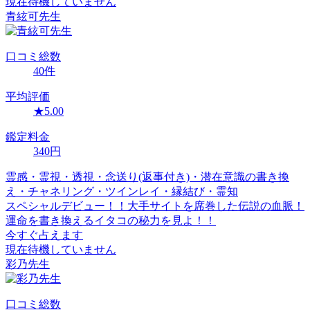
現在待機していません
青絃可
先生
口コミ
総数
40
件
平均評価
★
5.00
鑑定料金
340
円
霊感・霊視・透視・念送り(返事付き)・潜在意識の書き換
え・チャネリング・ツインレイ・縁結び・霊知
スペシャルデビュー！！大手サイトを席巻した伝説の血脈！
運命を書き換えるイタコの秘力を見よ！！
今すぐ占えます
現在待機していません
彩乃
先生
口コミ
総数