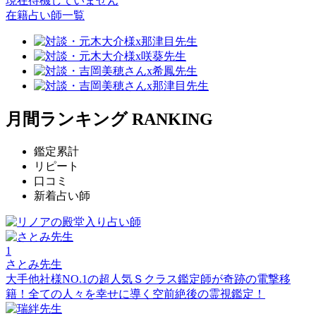
現在待機していません
在籍占い師一覧
月間ランキング
RANKING
鑑定累計
リピート
口コミ
新着占い師
1
さとみ先生
大手他社様NO.1の超人気Ｓクラス鑑定師が奇跡の電撃移
籍！全ての人々を幸せに導く空前絶後の霊視鑑定！