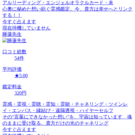
アルリーディング・エンジェルオラクルカード・未
心奧に秘めた想い紡ぐ霊感鑑定。今、貴方は幸せへとリンク
する！！
今すぐ占えます
現在待機していません
睡蓮
先生
口コミ
総数
54
件
平均評価
★
5.00
鑑定料金
320
円
霊感・霊視・霊聴・霊知・霊能・チャネリング・ツインレ
イ・エンパス・縁結び・遠隔透視・ハイヤーセルフ
その“言葉にできなかった想い”を、宇宙は知っています 魂
のままに受け取る、貴方だけの光のチャネリング
今すぐ占えます