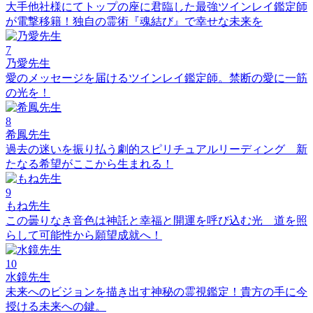
大手他社様にてトップの座に君臨した最強ツインレイ鑑定師
が電撃移籍！独自の霊術『魂結び』で幸せな未来を
7
乃愛先生
愛のメッセージを届けるツインレイ鑑定師。禁断の愛に一筋
の光を！
8
希鳳先生
過去の迷いを振り払う劇的スピリチュアルリーディング 新
たなる希望がここから生まれる！
9
もね先生
この曇りなき音色は神託と幸福と開運を呼び込む光 道を照
らして可能性から願望成就へ！
10
水鏡先生
未来へのビジョンを描き出す神秘の霊視鑑定！貴方の手に今
授ける未来への鍵。