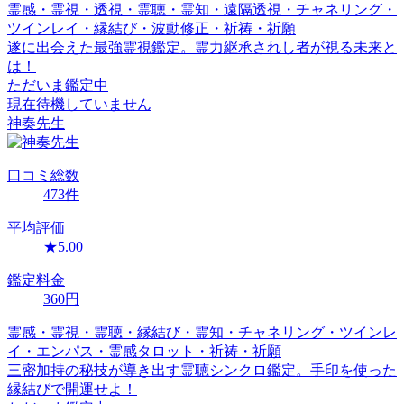
霊感・霊視・透視・霊聴・霊知・遠隔透視・チャネリング・
ツインレイ・縁結び・波動修正・祈祷・祈願
遂に出会えた最強霊視鑑定。霊力継承されし者が視る未来と
は！
ただいま鑑定中
現在待機していません
神奏
先生
口コミ
総数
473
件
平均評価
★
5.00
鑑定料金
360
円
霊感・霊視・霊聴・縁結び・霊知・チャネリング・ツインレ
イ・エンパス・霊感タロット・祈祷・祈願
三密加持の秘技が導き出す霊聴シンクロ鑑定。手印を使った
縁結びで開運せよ！