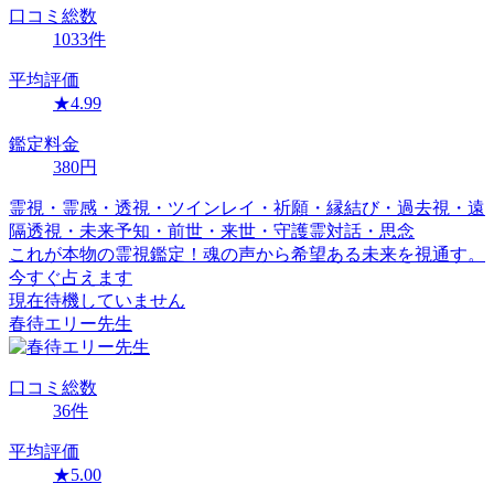
口コミ
総数
1033
件
平均評価
★
4.99
鑑定料金
380
円
霊視・霊感・透視・ツインレイ・祈願・縁結び・過去視・遠
隔透視・未来予知・前世・来世・守護霊対話・思念
これが本物の霊視鑑定！魂の声から希望ある未来を視通す。
今すぐ占えます
現在待機していません
春待エリー
先生
口コミ
総数
36
件
平均評価
★
5.00