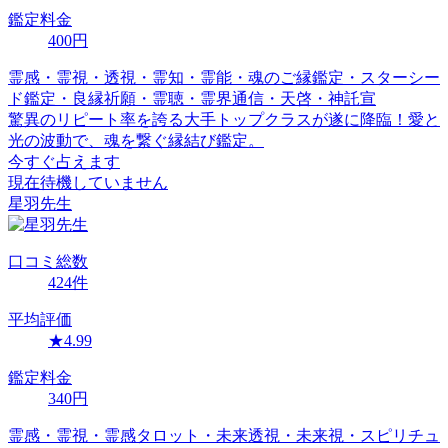
鑑定料金
400
円
霊感・霊視・透視・霊知・霊能・魂のご縁鑑定・スターシー
ド鑑定・良縁祈願・霊聴・霊界通信・天啓・神託宣
驚異のリピート率を誇る大手トップクラスが遂に降臨！愛と
光の波動で、魂を繋ぐ縁結び鑑定。
今すぐ占えます
現在待機していません
星羽
先生
口コミ
総数
424
件
平均評価
★
4.99
鑑定料金
340
円
霊感・霊視・霊感タロット・未来透視・未来視・スピリチュ