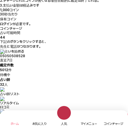
2.チャージされたコインが無くなる場合自動的に鑑定は終了される。
3.支払い金額は税込みです
1,000
コイン
30秒当たり
保有コイン
ログイン
が必要です。
コインチャージ
占い可能時間
44
下記のボタンをクリックすると、
先生と電話がつながります。
占いを始める
05050508528
直近7日
鑑定件数
5012
件
待機中
占い師
32
人
占い師リスト
リアルタイム
ロコミ
新規登録
ホーム
お気に入り
人気
マイメニュー
コインチャージ
利用案内