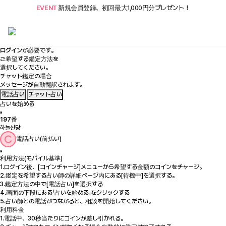
EVENT
新規会員登録、初回最大1,000円分プレゼント！
ログイン
が必要です。
ご希望する鑑定方法を
選択してください。
チャット鑑定の場合
メッセージが自動翻訳されます。
電話占い
チャット占い
占いを始める
197
番
하늘신당
電話占い(前払い)
利用方法(モバイル基準)
1.ログイン後、[コインチャージ]メニューから希望する金額のコインをチャージ。
2.鑑定を希望する占い師の詳細ページ内にある[待機中]を選択する。
3.鑑定方法の中で[電話占い]を選択する
4.画面の下段にある「占いを始める」をクリックする
5.占い師との電話がつながると、相談を開始してください。
利用料金
1.電話中、30秒当たりに
コインが差し引かれる。