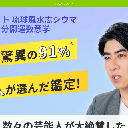
ト 琉球風水志シウマ
1分開運数意学
91
※
%
率驚異
の
鑑定!
が選んだ
人
数々の芸能人が大絶賛した