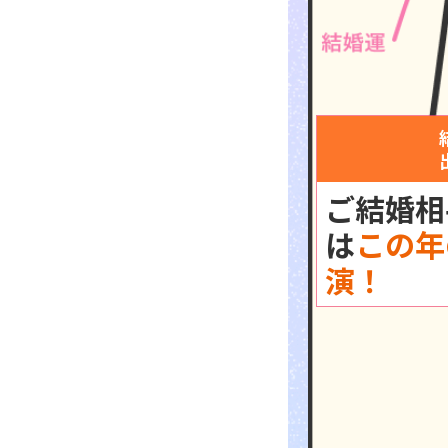
ご結婚相
は
この年
演！