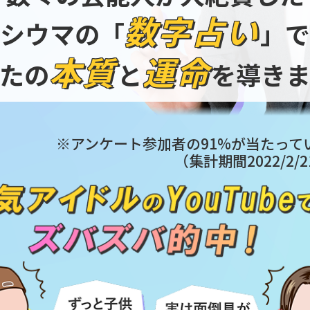
数字占い
シウマの「
」
本質
運命
たの
と
を導き
※アンケート参加者の91%が当たって
（集計期間2022/2/2