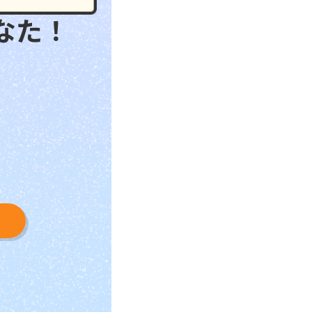
なた！
う