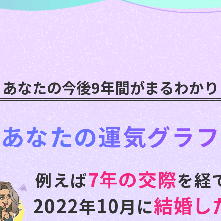
あなたの今後9年間がまるわかり
あなた
の
運気グラフ
7年の交際
例えば
を経
2022
10
結婚し
年
月に