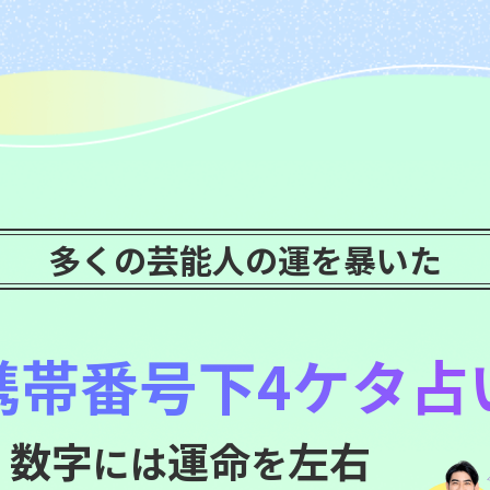
多くの芸能人の運を暴いた
携帯番号下4ケタ占
数字
運命
左右
には
を