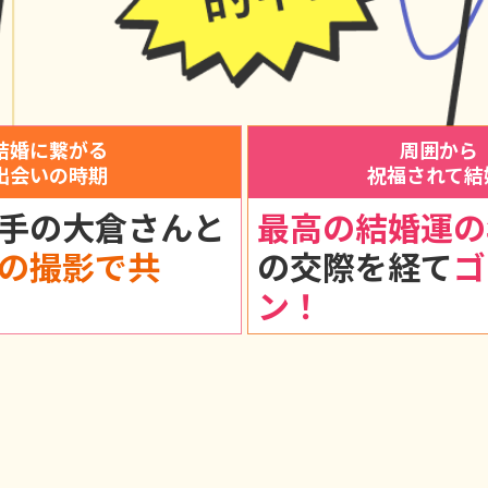
結婚に繋がる
周囲から
出会いの時期
祝福されて結
手の大倉さんと
最高の結婚運の
の撮影で共
の交際を経て
ゴ
ン！