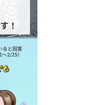
で
ます！
いると回答
1～2/25）