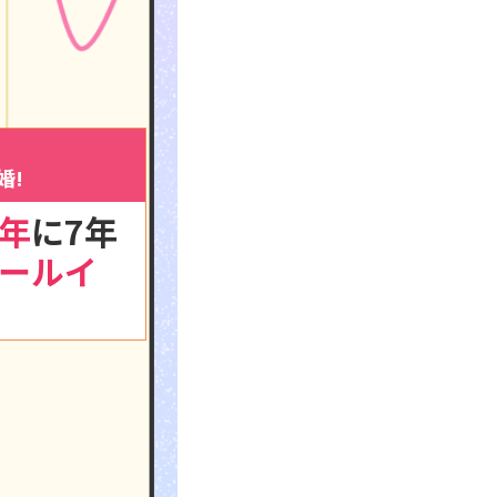
婚!
年
に7年
ールイ