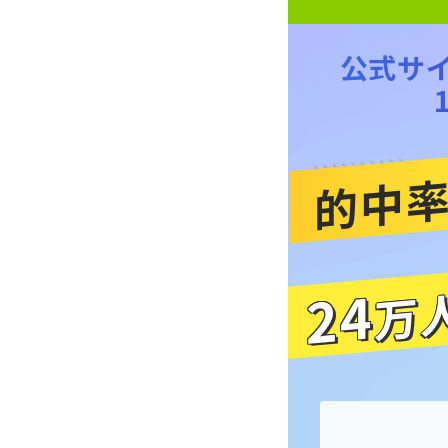
公式サイ
的中
24
万