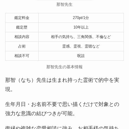
那智先生
鑑定料金
270pt/1分
鑑定歴
10年以上
相談内容
相手の気持ち、三角関係、不倫など
占術
霊感、霊視、霊聴など
相談不可
呪詛
那智先生の基本情報
那智（なち）先生は生まれ持った霊術で的中を実
現。
生年月日・お名前不要で思い描くだけで対象との
強力な意識の結びつきが可能。
復縁や複雑な恋愛相談に強み。お相手様の気持ち