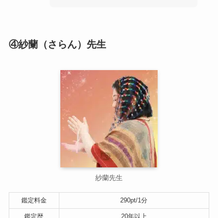
④紗蘭（さらん）先生
紗蘭先生
鑑定料金
290pt/1分
鑑定歴
20年以上