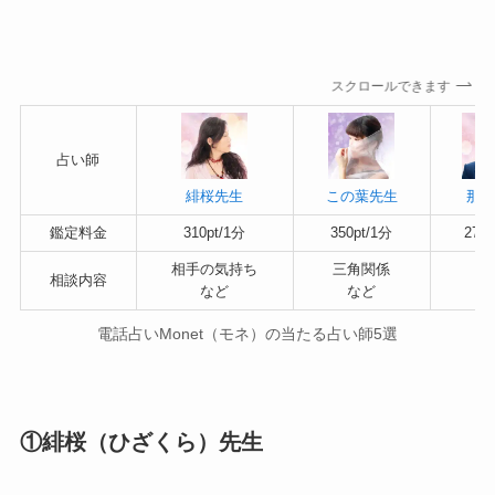
スクロールできます
占い師
緋桜先生
この葉先生
那智
鑑定料金
310pt/1分
350pt/1分
270p
相手の気持ち
三角関係
不
相談内容
など
など
な
電話占いMonet（モネ）の当たる占い師5選
①緋桜（ひざくら）先生