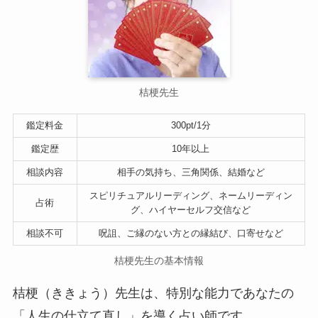
桔梗先生
鑑定料金
300pt/1分
鑑定歴
10年以上
相談内容
相手の気持ち、三角関係、結婚など
スピリチュアルリーディング、ネームリーディン
占術
グ、ハイヤーセルフ交信など
相談不可
呪詛、ご縁のない方との縁結び、口寄せなど
桔梗先生の基本情報
桔梗（ききょう）先生は、特別な能力であなたの
「人生の仕立て直し」を導く占い師です。