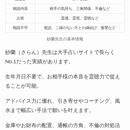
相談内容
相手の気持ち、三角関係、不倫など
占術
霊感、霊視、霊聴など
相談不可
呪詛、ご縁のない方との縁結び、復讐など
紗蘭先生の基本情報
紗蘭（さらん）先生は大手占いサイトで長らく
No.1だった実績があります。
生年月日不要で、お相手様の本音を霊聴力で捉え
ることが可能。
アドバイス力に優れ、引き寄せやコーチング、風
水まで幅広い手法で願いを叶えます。
金庫やお財布の配置、通帳の方角、不倫の対処法