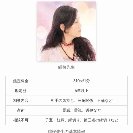
緋桜先生
鑑定料金
310pt/1分
鑑定歴
5年以上
相談内容
相手の気持ち、三角関係、不倫など
占術
霊感、霊視、透視など
相談不可
子宝・妊娠、縁切り、第三者の縁切りなど
緋桜先生の基本情報