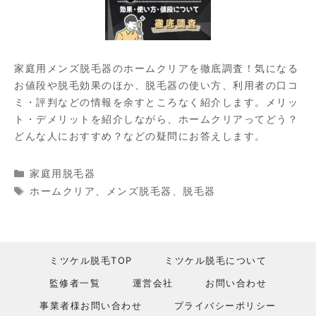
家庭用メンズ脱毛器のホームクリアを徹底調査！気になる
お値段や脱毛効果のほか、脱毛器の使い方、利用者の口コ
ミ・評判などの情報を余すところなく紹介します。メリッ
ト・デメリットを紹介しながら、ホームクリアってどう？
どんな人におすすめ？などの疑問にお答えします。
カ
家庭用脱毛器
テ
タ
ホームクリア
、
メンズ脱毛器
、
脱毛器
ゴ
グ
リ
ー
ミツケル脱毛TOP
ミツケル脱毛について
監修者一覧
運営会社
お問い合わせ
事業者様お問い合わせ
プライバシーポリシー