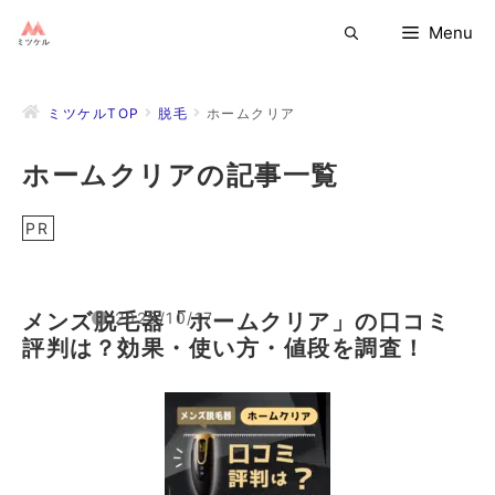
コ
Menu
ン
テ
ン
ミツケルTOP
脱毛
ホームクリア
ツ
へ
ホームクリアの記事一覧
ス
キ
ッ
PR
プ
2025/10/17
メンズ脱毛器「ホームクリア」の口コミ
評判は？効果・使い方・値段を調査！