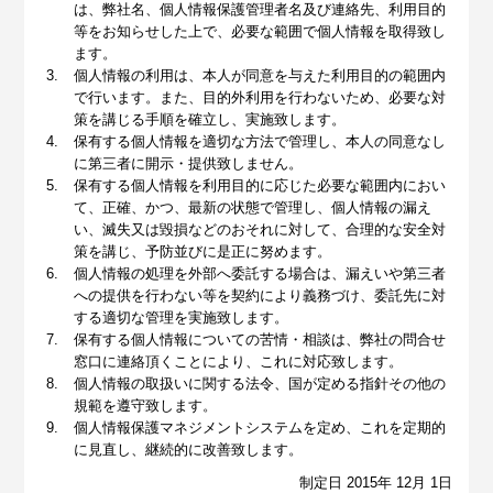
は、弊社名、個人情報保護管理者名及び連絡先、利用目的
等をお知らせした上で、必要な範囲で個人情報を取得致し
ます。
個人情報の利用は、本人が同意を与えた利用目的の範囲内
で行います。また、目的外利用を行わないため、必要な対
策を講じる手順を確立し、実施致します。
保有する個人情報を適切な方法で管理し、本人の同意なし
に第三者に開示・提供致しません。
保有する個人情報を利用目的に応じた必要な範囲内におい
て、正確、かつ、最新の状態で管理し、個人情報の漏え
い、滅失又は毀損などのおそれに対して、合理的な安全対
策を講じ、予防並びに是正に努めます。
個人情報の処理を外部へ委託する場合は、漏えいや第三者
への提供を行わない等を契約により義務づけ、委託先に対
する適切な管理を実施致します。
保有する個人情報についての苦情・相談は、弊社の問合せ
窓口に連絡頂くことにより、これに対応致します。
個人情報の取扱いに関する法令、国が定める指針その他の
規範を遵守致します。
個人情報保護マネジメントシステムを定め、これを定期的
に見直し、継続的に改善致します。
制定日 2015年 12月 1日