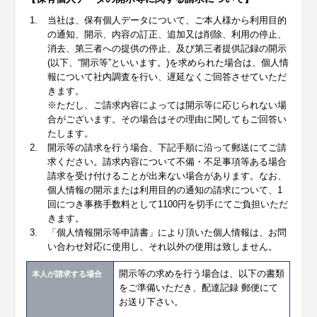
当社は、保有個人データについて、ご本人様から利用目的
の通知、開示、内容の訂正、追加又は削除、利用の停止、
消去、第三者への提供の停止、及び第三者提供記録の開示
(以下、“開示等”といいます。)を求められた場合は、個人情
報について社内調査を行い、遅延なくご回答させていただ
きます。
※ただし、ご請求内容によっては開示等に応じられない場
合がございます。その場合はその理由に関してもご回答い
たします。
開示等の請求を行う場合、下記手順に沿って郵送にてご請
求ください。請求内容について不備・不足事項等ある場合
請求を受け付けることが出来ない場合があります。なお、
個人情報の開示または利用目的の通知の請求について、1
回につき事務手数料として1100円を切手にてご負担いただ
きます。
「個人情報開示等申請書」により頂いた個人情報は、お問
い合わせ対応に使用し、それ以外の使用は致しません。
開示等の求めを行う場合は、以下の書類
本人が請求する場合
をご準備いただき、配達記録 郵便にて
お送り下さい。