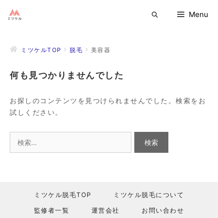
コ
Menu
ン
テ
ン
ミツケルTOP
脱毛
美容器
ツ
へ
何も見つかりませんでした
ス
キ
ッ
お探しのコンテンツを見つけられませんでした。検索をお
プ
試しください。
検
索:
ミツケル脱毛TOP
ミツケル脱毛について
監修者一覧
運営会社
お問い合わせ