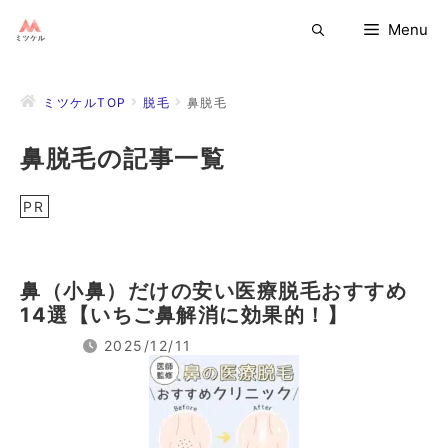
コ
Menu
ン
テ
ン
ミツケルTOP
脱毛
鼻脱毛
ツ
へ
鼻脱毛の記事一覧
ス
キ
ッ
PR
プ
鼻（小鼻）だけの安い医療脱毛おすすめ
14選【いちご鼻解消に効果的！】
2025/12/11