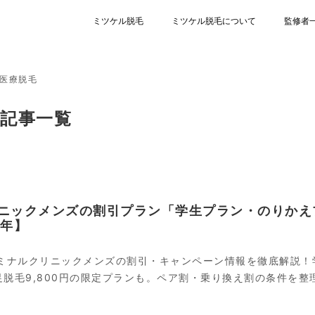
ミツケル脱毛
ミツケル脱毛について
監修者
医療脱毛
記事一覧
リニックメンズの割引プラン「学生プラン・のりかえ
6年】
新】エミナルクリニックメンズの割引・キャンペーン情報を徹底解説！学
・足脱毛9,800円の限定プランも。ペア割・乗り換え割の条件を