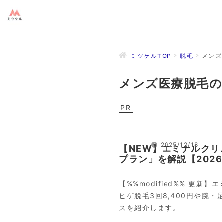
コ
ン
テ
ン
ツ
ミツケルTOP
脱毛
メンズ
へ
ス
メンズ医療脱毛の
キ
ッ
PR
プ
2025/12/18
【NEW】エミナルク
プラン」を解説【202
【%%modified%% 更
ヒゲ脱毛3回8,400円や腕
スを紹介します。