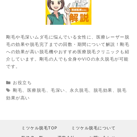
剛毛や毛深いムダ毛に悩んでいる女性に、医療レーザー脱
毛の効果や脱毛完了までの回数・期間について解説！剛毛
への効果が高い脱毛機やおすすめ医療脱毛クリニックも紹
介しています。剛毛の人でも全身やVIOの永久脱毛が可能
です。
カ
お役立ち
テ
タ
剛毛
、
医療脱毛
、
毛深い
、
永久脱毛
、
脱毛効果
、
脱毛
ゴ
グ
効果が高い
リ
ー
ミツケル脱毛TOP
ミツケル脱毛について