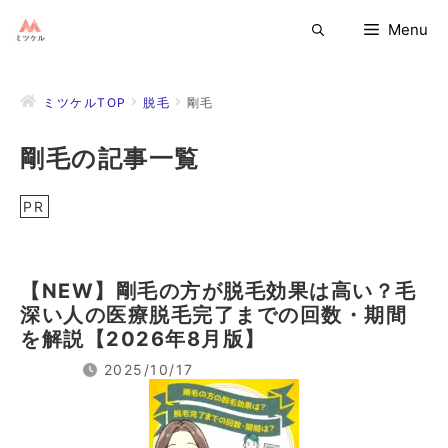
コ
Menu
ン
テ
ン
ミツケルTOP
脱毛
剛毛
ツ
へ
剛毛の記事一覧
ス
キ
ッ
PR
プ
【NEW】剛毛の方が脱毛効果は高い？毛
深い人の医療脱毛完了までの回数・期間
を解説【2026年8月版】
2025/10/17