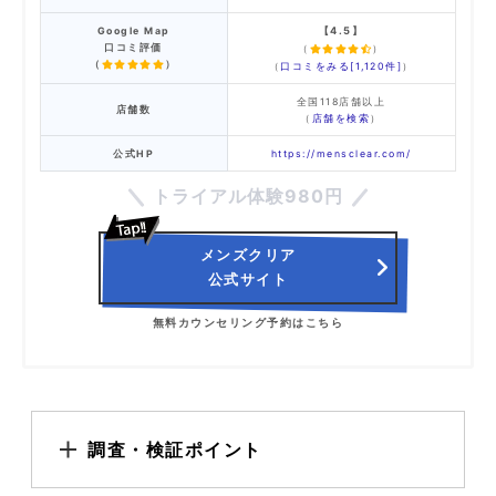
Google Map
【4.5】
口コミ評価
（
）
（
）
（
口コミをみる[1,120件]
）
全国118店舗以上
店舗数
（
店舗を検索
）
公式HP
https://mensclear.com/
トライアル体験980円
メンズクリア
公式サイト
無料カウンセリング予約はこちら
調査・検証ポイント