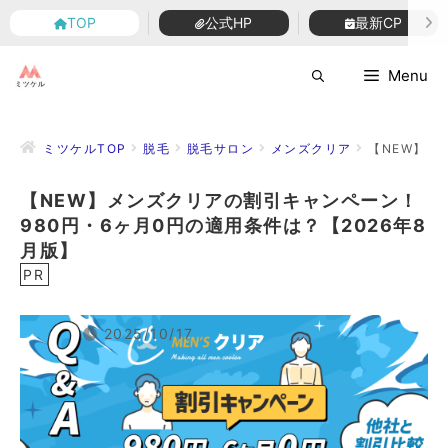
TOP
TOP
公式HP
公式HP
最新CP
最新CP
コ
Menu
ン
テ
ン
ミツケルTOP
脱毛
脱毛サロン
メンズクリア
【NEW】メ
ツ
へ
【NEW】メンズクリアの割引キャンペーン！
ス
980円・6ヶ月0円の適用条件は？【2026年8
キ
ッ
月版】
プ
PR
2025/10/17