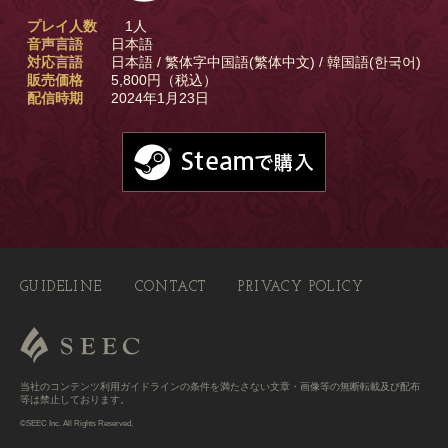
プレイ人数
1人
音声言語
日本語
対応言語
日本語 / 繁体字中国語(繁体中文) / 韓国語(한국어)
販売価格
5,800円（税込）
配信時期
2024年1月23日
GUIDELINE
CONTACT
PRIVACY POLICY
当社のコンテンツ利用ガイドラインの条件を満たさない文章・画像等の無断転載及び配布
等は禁止しております。
©SEEC Inc. All Rights Reserved.