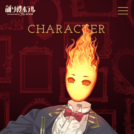
C
H
A
R
A
C
T
E
R