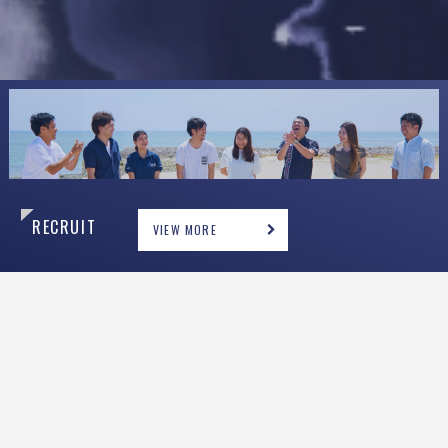
R
E
C
R
U
I
T
VIEW MORE
N
E
W
S
ニュース