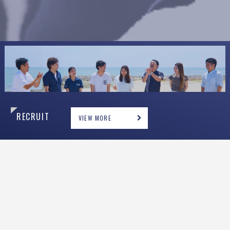
R
E
C
R
U
I
T
VIEW MORE
N
E
W
S
ニュース