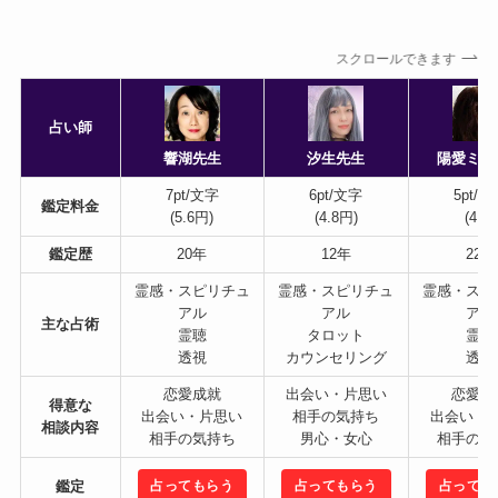
スクロールできます
占い師
響湖先生
汐生先生
陽愛ミナ
7pt/文字
6pt/文字
5pt/
鑑定料金
(5.6円)
(4.8円)
(4円)
鑑定歴
20年
12年
22年
霊感・スピリチュ
霊感・スピリチュ
霊感・スピ
アル
アル
アル
主な占術
霊聴
タロット
霊視
透視
カウンセリング
透視
恋愛成就
出会い・片思い
恋愛成
得意な
出会い・片思い
相手の気持ち
出会い・
相談内容
相手の気持ち
男心・女心
相手の気
占ってもらう
占ってもらう
占っても
鑑定