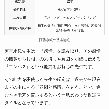
鑑定歴
12年
鑑定料金
6pt/文字(4.8円）
主な占術
霊感・スピリチュアル/チャネリング
相手の気持ち/相性/男心・女心/複雑な恋愛/浮
得意な相談内容
気/不倫/復活愛/復縁
阿雲水鏡の基本情報
阿雲水鏡先生は、『感情』を読み取り、その感情
の機微からお相手の気持ちや意図を明確に伝える
『エンパス』という能力をお持ちの先生です。
その能力を駆使した先生の鑑定は、過去から現在
までの中にある『意図と感情』を見ることで、進
むべき未来を啓示するという一風変わった鑑定ス
タイルとなっています。