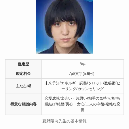
鑑定歴
8年
鑑定料金
7pt/文字(5.6円）
未来予知/エネルギー調整/タロット/数秘術/ヒ
主な占術
ーリング/カウンセリング
恋愛成就/出会い・片思い/相手の気持ち/相性/
得意な相談内容
縁結び/結婚/男心・女心/二人の今後/複雑な恋
愛
夏野陽向先生の基本情報