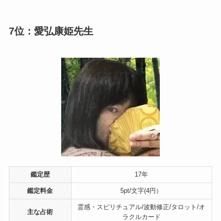
7位：愛弘康姫先生
鑑定歴
17年
鑑定料金
5pt/文字(4円）
霊感・スピリチュアル/波動修正/タロット/オ
主な占術
ラクルカード