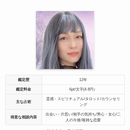
鑑定歴
12年
鑑定料金
6pt/文字(4.8円）
霊感・スピリチュアル/タロット/カウンセリ
主な占術
ング
出会い・片思い/相手の気持ち/男心・女心/二
得意な相談内容
人の今後/複雑な恋愛