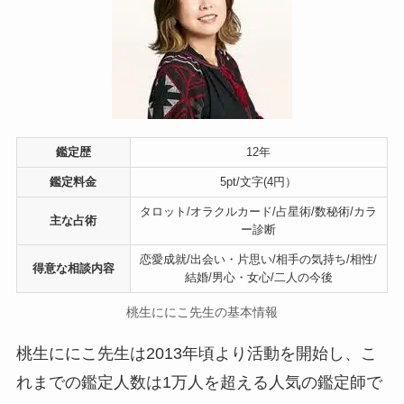
鑑定歴
12年
鑑定料金
5pt/文字(4円）
タロット/オラクルカード/占星術/数秘術/カラ
主な占術
ー診断
恋愛成就/出会い・片思い/相手の気持ち/相性/
得意な相談内容
結婚/男心・女心/二人の今後
桃生ににこ先生の基本情報
桃生ににこ先生は2013年頃より活動を開始し、こ
れまでの鑑定人数は1万人を超える人気の鑑定師で