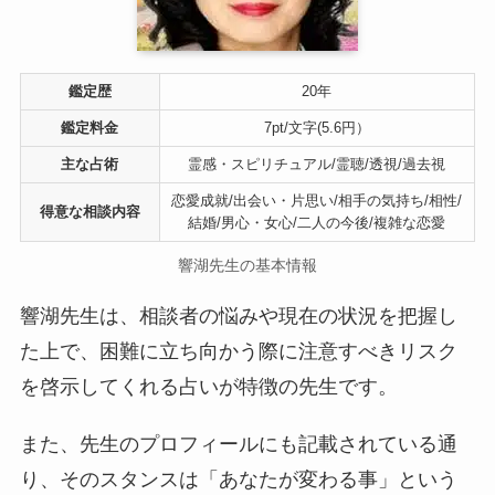
鑑定歴
20年
鑑定料金
7pt/文字(5.6円）
主な占術
霊感・スピリチュアル/霊聴/透視/過去視
恋愛成就/出会い・片思い/相手の気持ち/相性/
得意な相談内容
結婚/男心・女心/二人の今後/複雑な恋愛
響湖先生の基本情報
響湖先生は、相談者の悩みや現在の状況を把握し
た上で、困難に立ち向かう際に注意すべきリスク
を啓示してくれる占いが特徴の先生です。
また、先生のプロフィールにも記載されている通
り、そのスタンスは「あなたが変わる事」という