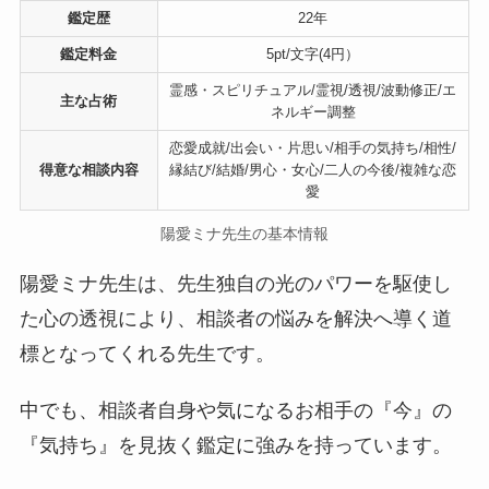
鑑定歴
22年
鑑定料金
5pt/文字(4円）
霊感・スピリチュアル/霊視/透視/波動修正/エ
主な占術
ネルギー調整
恋愛成就/出会い・片思い/相手の気持ち/相性/
得意な相談内容
縁結び/結婚/男心・女心/二人の今後/複雑な恋
愛
陽愛ミナ先生の基本情報
陽愛ミナ先生は、先生独自の光のパワーを駆使し
た心の透視により、相談者の悩みを解決へ導く道
標となってくれる先生です。
中でも、相談者自身や気になるお相手の『今』の
『気持ち』を見抜く鑑定に強みを持っています。