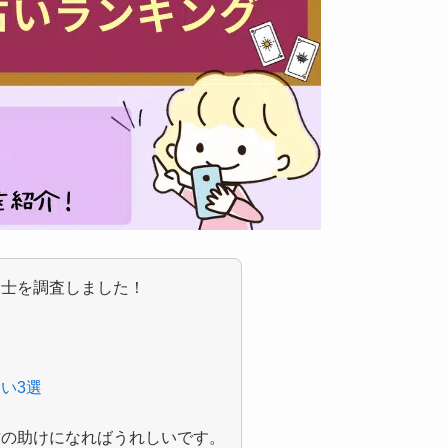
定士を調査しました！
選
い3選
方の助けになればうれしいです。