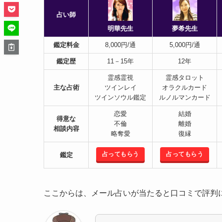
占い師
明華先生
夢希先生
鑑定料金
8,000円/通
5,000円/通
鑑定歴
11－15年
12年
霊感霊視
霊感タロット
主な占術
ツインレイ
オラクルカード
ツインソウル鑑定
ルノルマンカード
恋愛
結婚
得意な
不倫
離婚
相談内容
略奪愛
復縁
占ってもらう
占ってもらう
鑑定
ここからは、メール占いが当たると口コミで評判