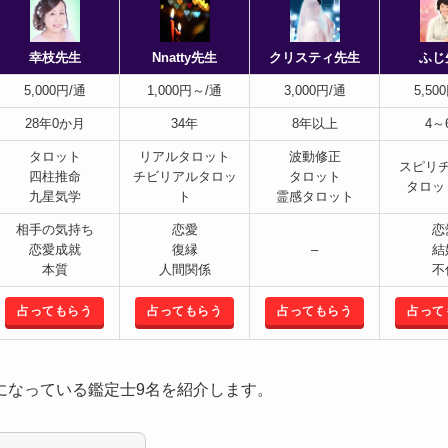
幸枝先生
Nnatty先生
クリスティ先生
ふじ
5,000円/通
1,000円～/通
3,000円/通
5,50
28年0か月
34年
8年以上
4～
タロット
リアルタロット
波動修正
スピリ
四柱推命
チビリアルタロッ
タロット
タロッ
九星気学
ト
霊感タロット
相手の気持ち
恋愛
恋
恋愛成就
復縁
–
結
本質
人間関係
不
占ってもらう
占ってもらう
占ってもらう
占って
になっている鑑定士9名を紹介します。