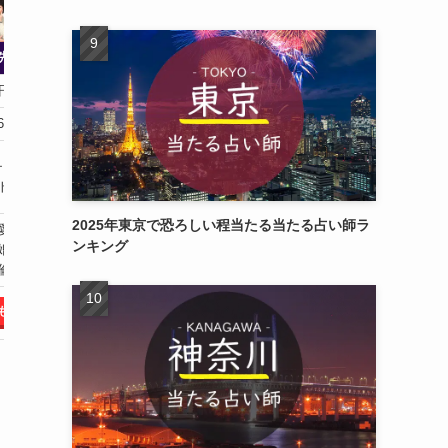
先生
真稀先生
輝伊先生
0円/通
3,000円/通
6,000円/通
6年
6~10年
26~30年
スピリチュアル
霊感
チュアル
霊感タロット
霊視
ト全般
守護天使
霊聴
2025年東京で恐ろしい程当たる当たる占い師ラ
愛
恋愛
除霊
ンキング
婚
結婚
浄霊
倫
性の悩み
片想い
もらう
占ってもらう
占ってもらう