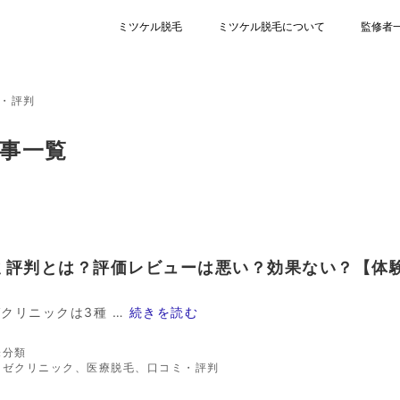
ミツケル脱毛
ミツケル脱毛について
監修者
・評判
事一覧
ミ評判とは？評価レビューは悪い？効果ない？【体
クリニックは3種 …
続きを読む
カ
未分類
テ
タ
リゼクリニック
、
医療脱毛
、
口コミ・評判
ゴ
グ
リ