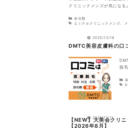
クリニックメンズが気になる
カ
未分類
テ
タ
エミナルクリニックメンズ
、
ゴ
グ
リ
ー
2025/12/18
DMTC美容皮膚科の
D
脱
2025/11/11
【NEW】大美会クリ
【2026年8月】