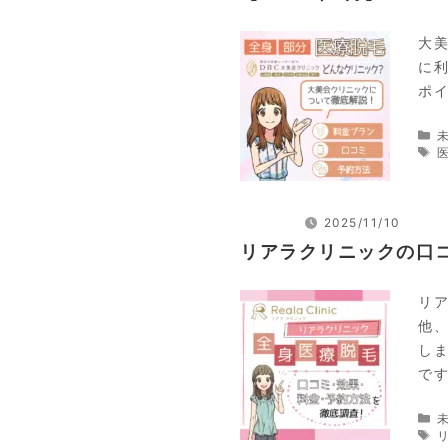
大
に
ポ
2025/11/10
リアラクリニックの口
リ
他
し
で