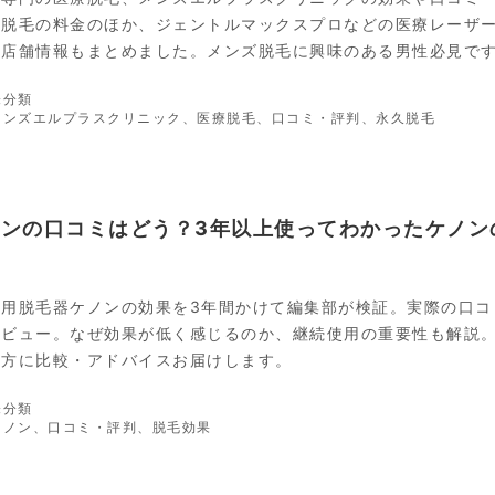
分脱毛の料金のほか、ジェントルマックスプロなどの医療レーザ
の店舗情報もまとめました。メンズ脱毛に興味のある男性必見で
カ
未分類
テ
タ
メンズエルプラスクリニック
、
医療脱毛
、
口コミ・評判
、
永久脱毛
ゴ
グ
リ
ー
ンの口コミはどう？3年以上使ってわかったケノンの
庭用脱毛器ケノンの効果を3年間かけて編集部が検証。実際の口コ
レビュー。なぜ効果が低く感じるのか、継続使用の重要性も解説。
い方に比較・アドバイスお届けします。
カ
未分類
テ
タ
ケノン
、
口コミ・評判
、
脱毛効果
ゴ
グ
リ
ー