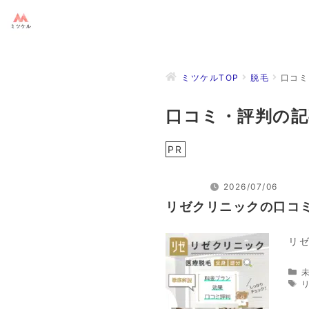
コ
ン
テ
ン
ツ
ミツケルTOP
脱毛
口コミ
へ
ス
口コミ・評判の記
キ
ッ
PR
プ
2026/07/06
リゼクリニックの口コ
リゼ