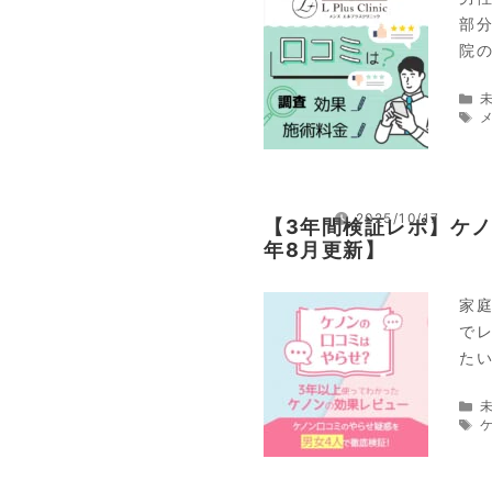
部
院
2025/10/17
【3年間検証レポ】ケノ
年8月更新】
家
で
た