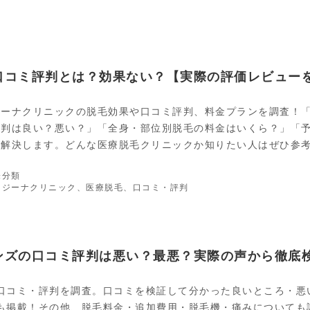
ー
口コミ評判とは？効果ない？【実際の評価レビュー
ジーナクリニックの脱毛効果や口コミ評判、料金プランを調査！
評判は良い？悪い？」「全身・部位別脱毛の料金はいくら？」「
が解決します。どんな医療脱毛クリニックか知りたい人はぜひ参
カ
未分類
テ
タ
レジーナクリニック
、
医療脱毛
、
口コミ・評判
ゴ
グ
リ
ー
ズの口コミ評判は悪い？最悪？実際の声から徹底検
口コミ・評判を調査。口コミを検証して分かった良いところ・悪
も掲載！その他、脱毛料金・追加費用・脱毛機・痛みについても