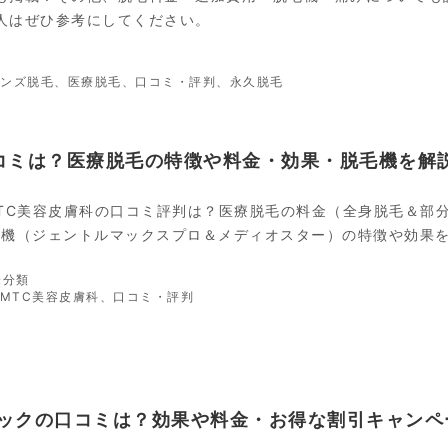
人はぜひ参考にしてください。
メンズ脱毛
、
医療脱毛
、
口コミ・評判
、
永久脱毛
口コミは？医療脱毛の特徴や料金・効果・脱毛機を解
MTC美容皮膚科の口コミ評判は？医療脱毛の料金（全身脱毛＆部
毛機（ジェントルマックスプロ＆メディオスター）の特徴や効果
カ
未分類
テ
タ
DMTC美容皮膚科
、
口コミ・評判
ゴ
グ
リ
ー
ニックの口コミは？効果や料金・お得な割引キャンペ