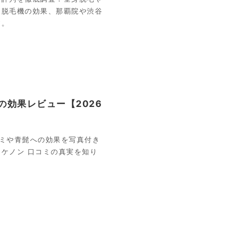
ー脱毛機の効果、那覇院や渋谷
す。
効果レビュー【2026
ミや青髭への効果を写真付き
ケノン 口コミの真実を知り