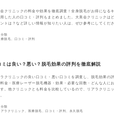
美会クリニックの料金や効果を徹底調査！全身脱毛がお得になる
利用した人の口コミ・評判もまとめました。大美会クリニックは
イントは？など詳しい情報が知りたい人は、ぜひ参考にしてくだ
カ
未分類
テ
タ
医療脱毛
、
口コミ・評判
ゴ
グ
リ
ー
コミは良い？悪い？脱毛効果の評判を徹底解説
アラクリニックの良い口コミ・悪い口コミを調査し、脱毛効果の
、料金・医療レーザー脱毛機器・効果・必要な回数・どんな人に
ます。他クリニックとも料金を比較しているので、リアラクリニ
す。
カ
未分類
テ
タ
リアラクリニック
、
医療脱毛
、
口コミ・評判
、
永久脱毛