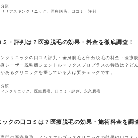
カ
未分類
テ
タ
ブリリアスキンクリニック
、
医療脱毛
、
口コミ・評判
ゴ
グ
リ
ー
コミ・評判は？医療脱毛の効果・料金を徹底調査！
ィンクリニックの口コミ評判・全身脱毛と部分脱毛の料金・医療
医療レーザー脱毛機ジェントルマックスプロプラスの特徴は？ど
舗があるクリニックを探している人は要チェックです。
カ
未分類
テ
タ
ウィンクリニック
、
医療脱毛
、
口コミ・評判
、
永久脱毛
ゴ
グ
リ
ー
ニックの口コミは？医療脱毛の効果・施術料金を調
性専門の医療脱毛、メンズエルプラスクリニックの効果や口コミ