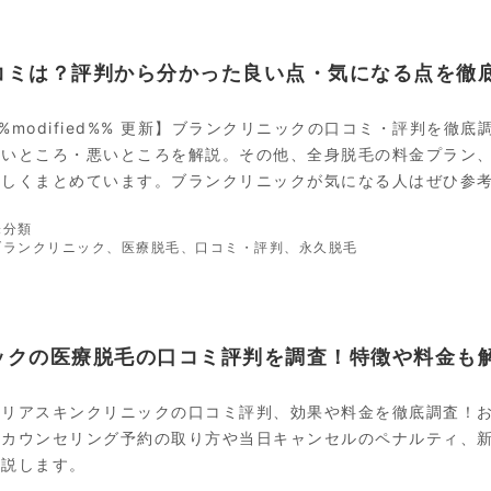
ゴ
グ
リ
ー
コミは？評判から分かった良い点・気になる点を徹
%modified%% 更新】ブランクリニックの口コミ・評判を徹
良いところ・悪いところを解説。その他、全身脱毛の料金プラン
詳しくまとめています。ブランクリニックが気になる人はぜひ参
カ
未分類
テ
タ
ブランクリニック
、
医療脱毛
、
口コミ・評判
、
永久脱毛
ゴ
グ
リ
ー
ックの医療脱毛の口コミ評判を調査！特徴や料金も
リリアスキンクリニックの口コミ評判、効果や料金を徹底調査！
？カウンセリング予約の取り方や当日キャンセルのペナルティ、
解説します。