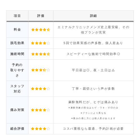
項目
評価
詳細
エミナルクリニックメンズ史上最安級、その
料金
他プランが充実
脱毛効果
5回で効果実感の声多数、個人差あり
施術時間
スピーディーな施術で時間効率◎
予約の
取りやす
平日昼は◎、夜・土日は△
さ
スタッフ
丁寧・親切という声が多数
対応
麻酔無料だが、ヒゲは痛みあり
※麻酔対象の部位はヒゲ・ワキ・VIOのみ
痛み対策
※プランにより異なる
※痛みの感じ方には個人差があります
総合評価
コスパ重視なら最適、予約計画が必要