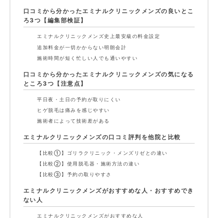
口コミから分かったエミナルクリニックメンズの良いとこ
ろ3つ【編集部検証】
エミナルクリニックメンズ史上最安級の料金設定
追加料金が一切かからない明朗会計
施術時間が短く忙しい人でも通いやすい
口コミから分かったエミナルクリニックメンズの気になる
ところ3つ【注意点】
平日夜・土日の予約が取りにくい
ヒゲ脱毛は痛みを感じやすい
施術者によって技術差がある
エミナルクリニックメンズの口コミ評判を他院と比較
【比較①】ゴリラクリニック・メンズリゼとの違い
【比較②】使用脱毛器・施術方法の違い
【比較③】予約の取りやすさ
エミナルクリニックメンズがおすすめな人・おすすめでき
ない人
エミナルクリニックメンズがおすすめな人