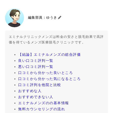
b
n
e
r
o
a
t
e
o
st
編集部員：ゆうき
k
エミナルクリニックメンズは料金の安さと脱毛効果で高評
価を得ているメンズ医療脱毛クリニックです。
【結論】エミナルメンズの総合評価
良い口コミ評判一覧
悪い口コミ評判一覧
口コミから分かった良いところ
口コミから分かった気になるところ
口コミ評判を他院と比較
おすすめな人
おすすめできない人
エミナルメンズのの基本情報
無料カウンセリングの流れ