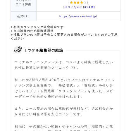
（
）
口コミ評価
（
口コミをみる[394件]
公式URL
https://mens-eminal.jp/
※初回カウンセリング限定料金です
※自由診療のため保険適用外
※掲載プランの内容は予告なく変更される場合がございますのでご了承
ください
ミツケル編集部の結論
エミナルクリニックメンズは、コスパよく確実に脱毛したい
男性に最適な医療脱毛クリニックです。
特にヒゲ3部位3回8,400円というプランはエミナルクリニッ
クメンズ史上最安級で、「熱破壊式」と「蓄熱式」を使い分
けるハイブリッド脱毛機「クリスタルプロ」を使った、スピ
ーディーで効果的な施術が受けられます。
また、コース契約の場合は麻酔代が無料など、追加料金がか
かりにくい料金体系も安心ポイントです。
剃毛代（手の届かない範囲）やキャンセル料（期限内）が無