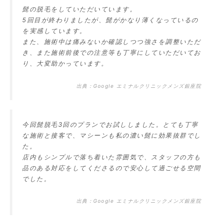
髭の脱毛をしていただいています。
5回目が終わりましたが、髭がかなり薄くなっているの
を実感しています。
また、施術中は痛みないか確認しつつ強さを調整いただ
き、また施術前後での注意等も丁寧にしていただいてお
り、大変助かっています。
出典：
Google エミナルクリニックメンズ銀座院
今回髭脱毛3回のプランでお試ししました。とても丁寧
な施術と接客で、マシーンも私の濃い髭に効果抜群でし
た。
店内もシンプルで落ち着いた雰囲気で、スタッフの方も
品のある対応をしてくださるので安心して過ごせる空間
でした。
出典：
Google エミナルクリニックメンズ銀座院