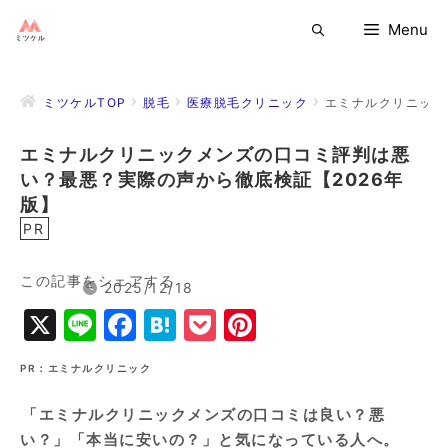
コ
Menu
ン
テ
ン
ミツケルTOP
脱毛
医療脱毛クリニック
エミナルクリニック
ツ
へ
エミナルクリニックメンズの口コミ評判は悪
ス
い？最悪？実際の声から徹底検証【2026年
キ
ッ
版】
プ
PR
この記事をシェアする
2025/12/18
X
Li
F
H
P
Pi
n
a
a
o
n
PR：エミナルクリニック
e
c
t
c
t
e
e
k
e
「エミナルクリニックメンズの口コミは良い？悪
い？」「本当に安いの？」と気になっている人へ。