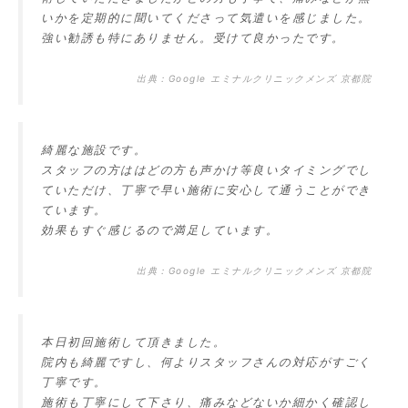
いかを定期的に聞いてくださって気遣いを感じました。
強い勧誘も特にありません。受けて良かったです。
出典：
Google エミナルクリニックメンズ 京都院
綺麗な施設です。
スタッフの方ははどの方も声かけ等良いタイミングでし
ていただけ、丁寧で早い施術に安心して通うことができ
ています。
効果もすぐ感じるので満足しています。
出典：
Google エミナルクリニックメンズ 京都院
本日初回施術して頂きました。
院内も綺麗ですし、何よりスタッフさんの対応がすごく
丁寧です。
施術も丁寧にして下さり、痛みなどないか細かく確認し