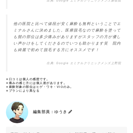
出典:
Google エミナルクリニックメンズ新宿院
他の医院と比べて値段が安く麻酔も無料ということでエ
ミナルさんに決めました。医療脱毛なので麻酔を塗って
も髭の部位は多少痛みがありますがスタッフの方が優し
い声かけをしてくださるのでいつも助かります笑 院内
も綺麗で初めて脱毛する方にオススメです！
出典:
Google エミナルクリニックメンズ上野院
※口コミは個人の感想です。
※痛みの感じ方には個人差があります。
※麻酔対象の部位はヒゲ・ワキ・VIOのみ。
※プランにより異なる
編集部員：ゆうき