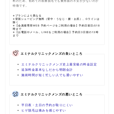
料のため、初めての医療脱毛でも費用面の不安が少ないのが
特徴です。
※プランにより異なる
※背面シェービング無料（背中・うなじ・腰・お尻）、Oラインは
除く
※【会員様専用WEB 予約ページをご利用の場合】予約日前日の18
時まで
※【お電話やメール、LINEをご利用の場合】予約日3日前の13時
まで
エミナルクリニックメンズの良いところ
エミナルクリニックメンズ史上最安級の料金設定
追加料金基本なしだから明朗会計
施術時間が短く忙しい人でも通いやすい
エミナルクリニックメンズの悪いところ
平日夜・土日の予約が取りにくい
ヒゲ脱毛は痛みを感じやすい