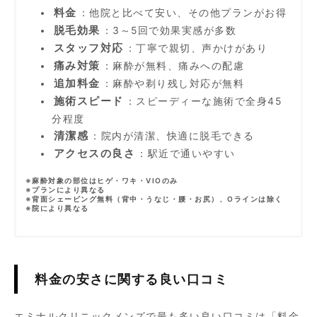
料金
：他院と比べて安い、その他プランがお得
脱毛効果
：3～5回で効果実感が多数
スタッフ対応
：丁寧で親切、声かけがあり
痛み対策
：麻酔が無料、痛みへの配慮
追加料金
：麻酔や剃り残し対応が無料
施術スピード
：スピーディーな施術で全身45
分程度
清潔感
：院内が清潔、快適に脱毛できる
アクセスの良さ
：駅近で通いやすい
※麻酔対象の部位はヒゲ・ワキ・VIOのみ
※プランにより異なる
※背面シェービング無料（背中・うなじ・腰・お尻）、Oラインは除く
※院により異なる
料金の安さに関する良い口コミ
エミナルクリニックメンズで最も多い良い口コミは「料金