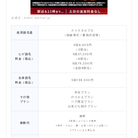
出典元：
mens-eminal.jp
クリスタルプロ
使用脱毛器
（熱破壊式／蓄熱式切替）
3回8,400円
（3部位）
ヒゲ脱毛
5回57,200円
料金（税込）
（6部位）
5回79,200円
（全顔8部位）
全身脱毛
5回159,500円
料金（税込）
学生プラン
その他
のりかえプラン
プラン
ペア限定プラン
お友だち紹介プラン
無料
※背面シェービング無料
麻酔代
※背中・うなじ・腰・お尻（Oラインは除く）
※プランにより異なる