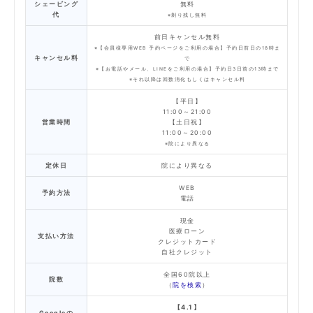
シェービング
無料
代
※剃り残し無料
前日キャンセル無料
※【会員様専用WEB 予約ページをご利用の場合】予約日前日の18時ま
キャンセル料
で
※【お電話やメール、LINEをご利用の場合】予約日3日前の13時まで
※それ以降は回数消化もしくはキャンセル料
【平日】
11:00～21:00
営業時間
【土日祝】
11:00～20:00
※院により異なる
定休日
院により異なる
WEB
予約方法
電話
現金
医療ローン
支払い方法
クレジットカード
自社クレジット
全国60院以上
院数
（
院を検索
）
【4.1】
Googleの