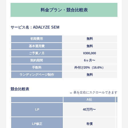
料金プラン・競合比較表
サービス名：ADALYZE SEM
初期費用
無料
基本運用費
無料
ご予算／月
¥300,000
契約期間
6ヶ月〜
手数料
外付け20%（16.6%）
ランディングページ制作
無料
競合比較表
↔︎ 表を左右にスクロールできます
A社
LP
40万円〜
LP修正
有償