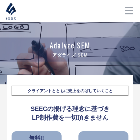
A
d
a
l
y
z
e
S
E
M
ア
ダ
ラ
イ
ズ
S
E
M
クライアントとともに売上をのばしていくこと
S
E
E
C
の
揚
げ
る
理
念
に
基
づ
き
L
P
制
作
費
を
一
切
頂
き
ま
せ
ん
無料!!