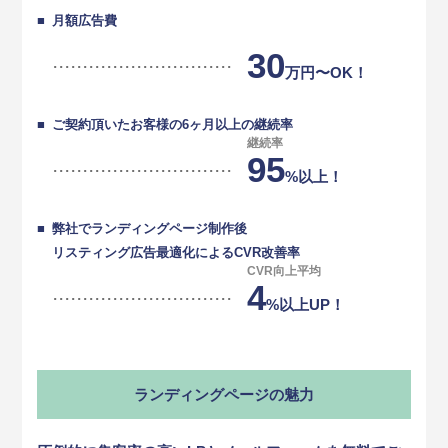
月額広告費
30
万円〜OK！
ご契約頂いたお客様の6ヶ月以上の継続率
継続率
95
%以上！
弊社でランディングページ制作後
リスティング広告最適化によるCVR改善率
CVR向上平均
4
%以上UP！
ランディングページの魅力