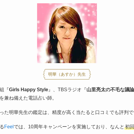
明華（あすか）先生
組『
Girls Happy Style
』、TBSラジオ『
山里亮太の不毛な議
を兼ね備えた電話占い師。
った明華先生の鑑定は、精度が高く当たると口コミでも評判で
る
Feel
では、10周年キャンペーンを実施しており、なんと
初回