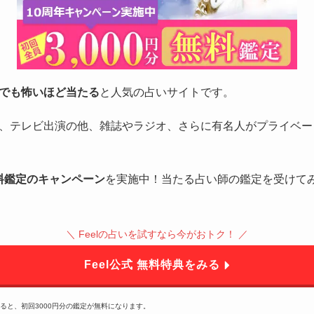
でも怖いほど当たる
と人気の占いサイトです。
、テレビ出演の他、雑誌やラジオ、さらに有名人がプライベー
無料鑑定のキャンペーン
を実施中！当たる占い師の鑑定を受けて
＼ Feelの占いを試すなら今がおトク！ ／
Feel公式 無料特典をみる
すると、初回3000円分の鑑定が無料になります。