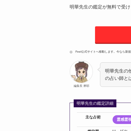
明華先生の鑑定が無料で受け
Feel公式サイトへ移動します。今なら新
明華先生の
の占い師と
編集長 摩耶
明華先生の鑑定詳細
主な占術
霊感霊