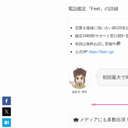
電話鑑定『Feel』の詳細
恋愛＆復縁に強い占い師120名
鑑定24時間/サポート窓口朝9~
🎁
初回は無料お試し実施中
公式HP
https://feel-i.jp/
初回最大で9
編集長 摩耶
メディアにも多数出演