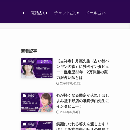
電話占い
チャット占い
メール占い
新着記事
【吉祥寺】月惠先生（占い館ペ
地域
ンギンの森）に独占インタビュ
ー！鑑定歴22年・2万件超の実
力派占い師とは
2026年6月12日
心が軽くなる鑑定が人気！ほし
地域
よみ堂中野店の唯真伊由先生に
インタビュー！
2026年6月4日
笑顔になれる答えを渡します！
地域
ほしよみ堂自由が丘店の鳥居さ