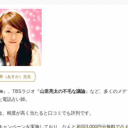
華（あすか）先生
le
』、TBSラジオ『
山里亮太の不毛な議論
』など、多くのメデ
た電話占い師。
は、精度が高く当たると口コミでも評判です。
年キャンペーンを実施しており、なんと
初回3,000円分無料で占