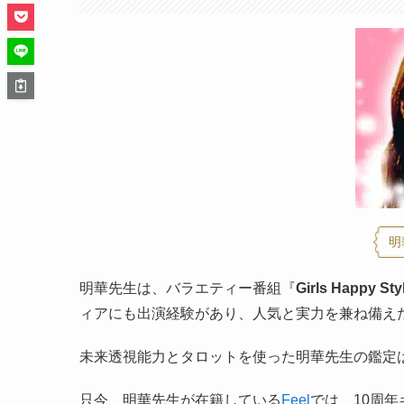
明
明華先生は、バラエティー番組『
Girls Happy Sty
ィアにも出演経験があり、人気と実力を兼ね備え
未来透視能力とタロットを使った明華先生の鑑定
只今、明華先生が在籍している
Feel
では、10周