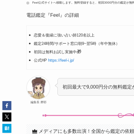
Feel公式サイトへ移動します。無料登録すると、初回3000円分の鑑定が無
電話鑑定『Feel』の詳細
恋愛＆復縁に強い占い師120名以上
鑑定24時間/サポート窓口朝9~翌5時（年中無休）
🎁
初回は無料お試し実施中
公式HP
https://feel-i.jp/
初回最大で9,000円分の無料鑑
編集長 摩耶
メディアにも多数出演！全国から鑑定の依