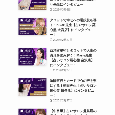
り先生にインタビュー
2026年3月6日
タロットで幸せへの選択肢を導
地域
く！hikari先生【占いサロン羅
心盤 大宮店】にインタビュ
ー！
2026年2月27日
西洋占星術とタロットで人生の
地域
流れを読み解く！Marie先生
【占いサロン羅心盤 金沢店】
にインタビュー！
2026年2月27日
陰陽五行とカードで心の声を形
地域
にする！朝日先生【占いサロン
羅心盤 博多店】にインタビュ
ー！
2026年2月27日
【中目黒】占いサロン曼荼羅の
地域