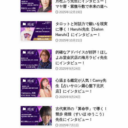
月杜ふう先生にインタビュー｜
マヤ暦・紫微斗数で本来の道へ
2025年12月19日
タロットと対話力で願いを現実
地域
に導く！Haruhi先生【Salon
Haruhi】にインタビュー！
2025年10月21日
的確なアドバイスが好評！ほし
地域
よみ堂金沢店の海月ラビィ先生
にインタビュー！
2025年9月24日
心温まる鑑定が人気！Camy先
地域
生【占いサロン羅心盤下北沢
店】にインタビュー！
2025年9月24日
古代東洋の「算命学」で導く！
地域
彗步 侑煌（すいほ ゆうこう）
先生にインタビュー！
2025年7月1日