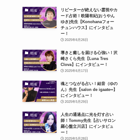
リピーターが絶えない霊視やカ
地域
ード占術！欧陽有紀(おうやん
ゆき)先生【Konohanaフォー
チュンハウス】にインタビュ
ー！
2025年6月26日
導きと癒しを届ける心強い！沢
地域
崎さくら先生【Luna Tres
Clova】にインタビュー！
2025年6月17日
魂とつながる占い！結音（ゆの
地域
ん）先生【salon de igaate∞】
にインタビュー！
2025年5月29日
人生の通過点に光を灯す占い
地域
師！Tommy先生【占いサロン
羅心盤立川店】にインタビュ
ー！
2025年5月28日