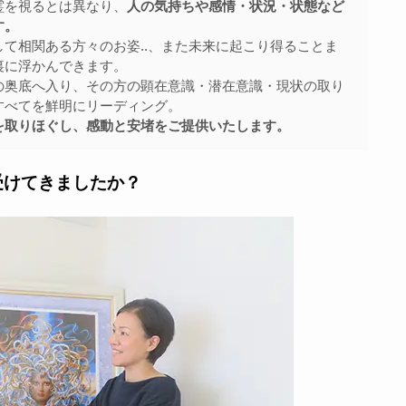
霊を視るとは異なり、
人の気持ちや感情・状況・状態など
す。
て相関ある方々のお姿..、また未来に起こり得ることま
裏に浮かんできます。
の奥底へ入り、その方の顕在意識・潜在意識・現状の取り
すべてを鮮明にリーディング。
を取りほぐし、感動と安堵をご提供いたします。
受けてきましたか？