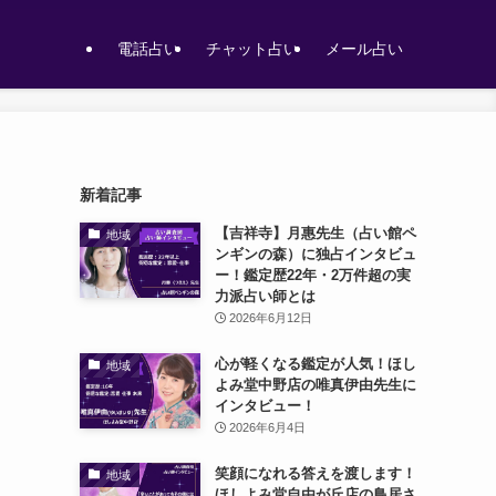
電話占い
チャット占い
メール占い
新着記事
【吉祥寺】月惠先生（占い館ペ
地域
ンギンの森）に独占インタビュ
ー！鑑定歴22年・2万件超の実
力派占い師とは
2026年6月12日
心が軽くなる鑑定が人気！ほし
地域
よみ堂中野店の唯真伊由先生に
インタビュー！
2026年6月4日
笑顔になれる答えを渡します！
地域
ほしよみ堂自由が丘店の鳥居さ