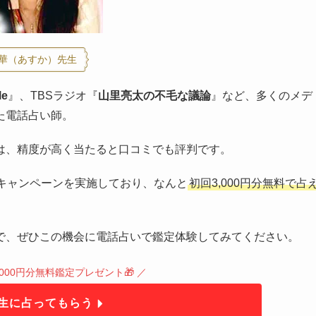
華（あすか）先生
le
』、TBSラジオ『
山里亮太の不毛な議論
』など、多くのメデ
た電話占い師。
は、精度が高く当たると口コミでも評判です。
年キャンペーンを実施しており、なんと
初回3,000円分無料で占
で、ぜひこの機会に電話占いで鑑定体験してみてください。
000円分無料鑑定プレゼント🎁 ／
生に占ってもらう