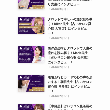
り先生にインタビュー
2026年3月6日
タロットで幸せへの選択肢を導
地域
く！hikari先生【占いサロン羅
心盤 大宮店】にインタビュ
ー！
2026年2月27日
西洋占星術とタロットで人生の
地域
流れを読み解く！Marie先生
【占いサロン羅心盤 金沢店】
にインタビュー！
2026年2月27日
陰陽五行とカードで心の声を形
地域
にする！朝日先生【占いサロン
羅心盤 博多店】にインタビュ
ー！
2026年2月27日
【中目黒】占いサロン曼荼羅の
地域