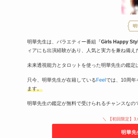
明
明華先生は、バラエティー番組『
Girls Happy Sty
ィアにも出演経験があり、人気と実力を兼ね備え
未来透視能力とタロットを使った明華先生の鑑定
只今、明華先生が在籍している
Feel
では、10周
ます。
明華先生の鑑定が無料で受けられるチャンスなの
＼ 【初回限定】3,
明華先