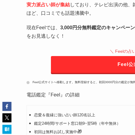
実力派占い師が集結
しており、テレビ出演の他、
ほど、口コミでも話題沸騰中。
現在Feelでは、
3,000円分無料鑑定のキャンペーン
をお見逃しなく！
＼ Feelの
Feel
Feel公式サイトへ移動します。無料登録すると、初回3000円分の鑑定が無
電話鑑定『Feel』の詳細
恋愛＆復縁に強い占い師120名以上
鑑定24時間/サポート窓口朝9~翌5時（年中無休）
🎁
初回は無料お試し実施中