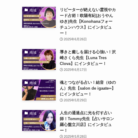
リピーターが絶えない霊視やカ
地域
ード占術！欧陽有紀(おうやん
ゆき)先生【Konohanaフォー
チュンハウス】にインタビュ
ー！
2025年6月26日
導きと癒しを届ける心強い！沢
地域
崎さくら先生【Luna Tres
Clova】にインタビュー！
2025年6月17日
魂とつながる占い！結音（ゆの
地域
ん）先生【salon de igaate∞】
にインタビュー！
2025年5月29日
人生の通過点に光を灯す占い
地域
師！Tommy先生【占いサロン
羅心盤立川店】にインタビュ
ー！
2025年5月28日