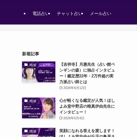
電話占い
チャット占い
メール占い
新着記事
【吉祥寺】月惠先生（占い館ペ
地域
ンギンの森）に独占インタビュ
ー！鑑定歴22年・2万件超の実
力派占い師とは
2026年6月12日
心が軽くなる鑑定が人気！ほし
地域
よみ堂中野店の唯真伊由先生に
インタビュー！
2026年6月4日
笑顔になれる答えを渡します！
地域
ほしよみ堂自由が丘店の鳥居さ