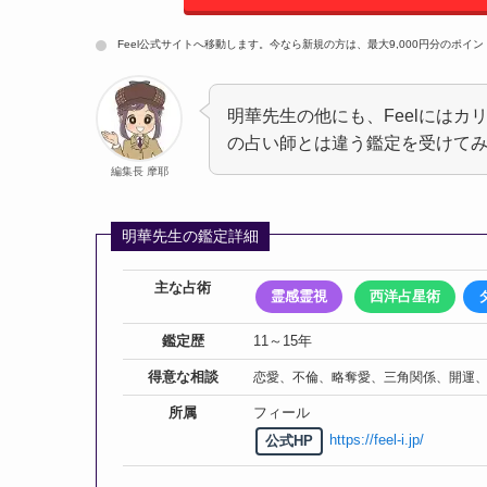
Feel公式サイトへ移動します。今なら新規の方は、最大9,000円分のポイ
明華先生の他にも、Feelには
の占い師とは違う鑑定を受けて
編集長 摩耶
明華先生の鑑定詳細
主な占術
霊感霊視
西洋占星術
鑑定歴
11～15年
得意な相談
恋愛、不倫、略奪愛、三角関係、開運
所属
フィール
https://feel-i.jp/
公式HP