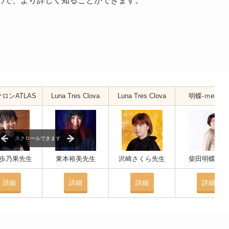
ので、より詳しく知ることができます。
ロンATLAS
Luna Tres Clova
Luna Tres Clova
明蝶-ｍeicho-
スクロールできます
歩乃果先生
東本裕美先生
沢崎さくら先生
柴田明蝶先生
詳細
詳細
詳細
詳細