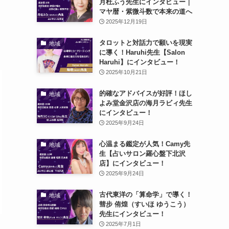
月杜ふう先生にインタビュー｜
マヤ暦・紫微斗数で本来の道へ
2025年12月19日
タロットと対話力で願いを現実
地域
に導く！Haruhi先生【Salon
Haruhi】にインタビュー！
2025年10月21日
的確なアドバイスが好評！ほし
地域
よみ堂金沢店の海月ラビィ先生
にインタビュー！
2025年9月24日
心温まる鑑定が人気！Camy先
地域
生【占いサロン羅心盤下北沢
店】にインタビュー！
2025年9月24日
古代東洋の「算命学」で導く！
地域
彗步 侑煌（すいほ ゆうこう）
先生にインタビュー！
2025年7月1日