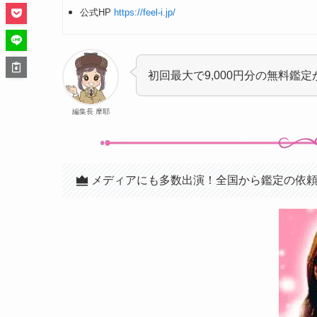
公式HP
https://feel-i.jp/
初回最大で9,000円分の無料鑑
編集長 摩耶
メディアにも多数出演！全国から鑑定の依