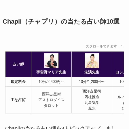
Chapli（チャプリ）の当たる占い師10選
スクロールできます
占い師
宇宙野マリア先生
法演先生
ヨシノ
鑑定料金
10分/2,400円～
10分/1,200円〜
10分/
西洋占星術
タ
西洋占星術
四柱推命
ルノル
主な占術
アストロダイス
九星気学
西
タロット
風水
ジオ
Chapliの当たる占い師を3人ピックアップしまし