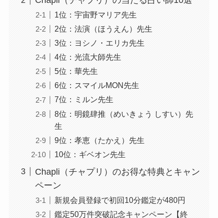
Chapli（チャプリ）の当たる占い師10選
1位：宇宙野マリア先生
2位：法演（ほうえん）先生
3位：ヨシノ・エリカ先生
4位：光流大師先生
5位：華先生
6位：スマイルMON先生
7位：ミルン先生
8位：明鏡肆推（めいきょう しすい）先
生
9位：孝恵（たかえ）先生
10位：ギベオン先生
Chapli（チャプリ）のお得な特典とキャン
ペーン
新規会員登録で初回10分鑑定が480円
鑑定50万件突破記念キャンペーン【終