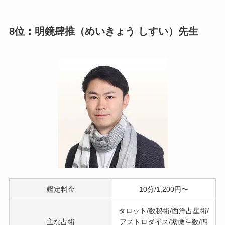
8位：明鏡肆推（めいきょう しすい）先生
鑑定料金
10分/1,200円〜
タロット/数秘術/西洋占星術/
主な占術
アストロダイス/紫微斗数/四