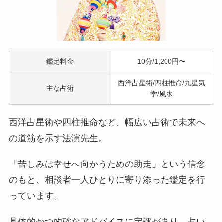
鑑定料金
10分/1,200円〜
西洋占星術/四柱推命/九星気
主な占術
学/風水
西洋占星術や四柱推命など、幅広い占術で未来へ
の道筋を示す法演先生。
「苦しみは幸せへ向かうための助走」という信念
のもと、相談者一人ひとりに寄り添った鑑定を行
っています。
具体的かつ的確なアドバイスに定評があり、占い