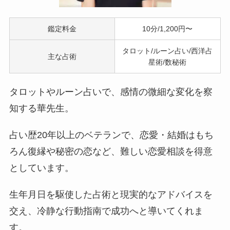
鑑定料金
10分/1,200円〜
タロット/ルーン占い/西洋占
主な占術
星術/数秘術
タロットやルーン占いで、感情の微細な変化を察
知する華先生。
占い歴20年以上のベテランで、恋愛・結婚はもち
ろん復縁や秘密の恋など、難しい恋愛相談を得意
としています。
生年月日を駆使した占術と現実的なアドバイスを
交え、冷静な行動指南で成功へと導いてくれま
す。