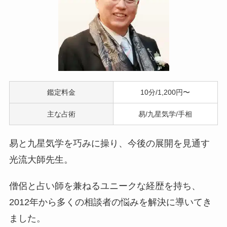
鑑定料金
10分/1,200円〜
主な占術
易/九星気学/手相
易と九星気学を巧みに操り、今後の展開を見通す
光流大師先生。
僧侶と占い師を兼ねるユニークな経歴を持ち、
2012年から多くの相談者の悩みを解決に導いてき
ました。