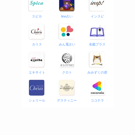
スピカ
line占い
インスピ
カリス
みん電占い
名鑑プラス
エキサイト
クロト
みみずくの砦
シェリール
デスティニー
ココナラ