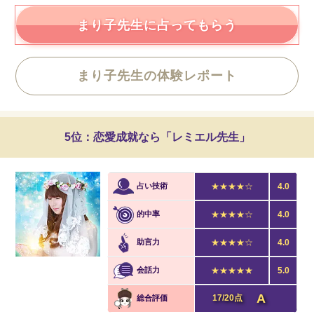
まり子先生に占ってもらう
まり子先生の体験レポート
5位：恋愛成就なら「レミエル先生」
占い技術
★★★★☆
4.0
的中率
★★★★☆
4.0
助言力
★★★★☆
4.0
会話力
★★★★★
5.0
A
17/20点
総合評価