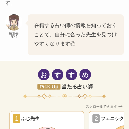
す。
在籍する占い師の情報を知っておく
編集長
ことで、自分に合った先生を見つけ
摩耶
やすくなります◎
お
す
す
め
Pick Up
当たる占い師
スクロールできます
1
2
ふじ先生
フェニックス