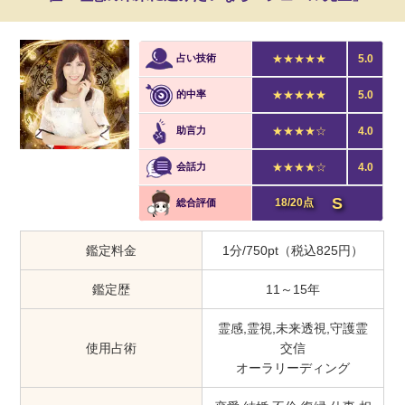
占い技術
★★★★★
5.0
的中率
★★★★★
5.0
助言力
★★★★☆
4.0
会話力
★★★★☆
4.0
S
18/20点
総合評価
鑑定料金
1分/750pt（税込825円）
鑑定歴
11～15年
霊感,霊視,未来透視,守護霊
使用占術
交信
オーラリーディング