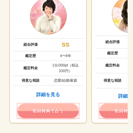
総合評価
SS
総合評価
鑑定歴
鑑定歴
4〜6年
鑑定料金
1分/300pt（税込
鑑定料金
330円）
得意な相談
得意な相談
恋愛/結婚/家庭
詳細を見る
詳細を
初回特典で占う
初回特典