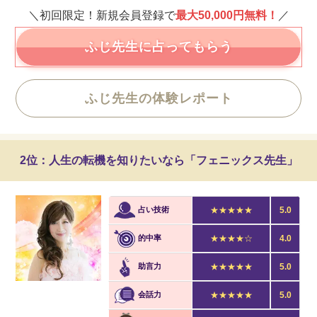
＼初回限定！新規会員登録で
最大50,000円無料！
／
ふじ先生に占ってもらう
ふじ先生の体験レポート
2位：人生の転機を知りたいなら「フェニックス先生」
占い技術
★★★★★
5.0
的中率
★★★★☆
4.0
助言力
★★★★★
5.0
会話力
★★★★★
5.0