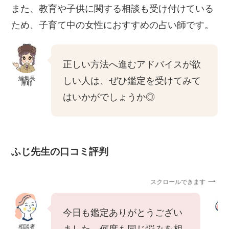
また、教育や子供に関する相談も受け付けている
ため、子育て中の女性におすすめの占い師です。
正しい方法へ進むアドバイスが欲
編集長
しい人は、ぜひ鑑定を受けてみて
摩耶
はいかがでしょうか◎
ふじ先生の口コミ評判
スクロールできます
今日も鑑定ありがとうござい
相談者
相
ました。何度も同じ悩みを相