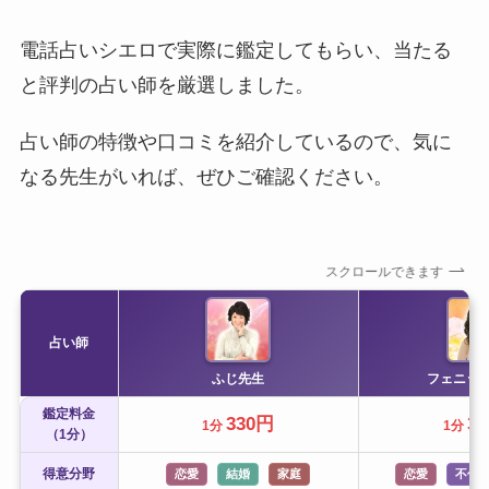
電話占いシエロで実際に鑑定してもらい、当たる
と評判の占い師を厳選しました。
占い師の特徴や口コミを紹介しているので、気に
なる先生がいれば、ぜひご確認ください。
スクロールできます
占い師
ふじ先生
フェニッ
鑑定料金
330円
3
1分
1分
（1分）
得意分野
恋愛
結婚
家庭
恋愛
不倫