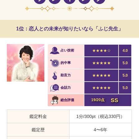
1位：恋人との未来が知りたいなら「ふじ先生」
占い技術
★★★★☆
4.0
的中率
★★★★★
5.0
助言力
★★★★★
5.0
会話力
★★★★★
5.0
SS
19/20点
総合評価
鑑定料金
1分/300pt（税込330円）
鑑定歴
4〜6年