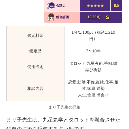
会話力
★★★★★
5.0
S
18/20点
総合評価
1分/1,100pt（税込1,210
鑑定料金
円）
鑑定歴
7〜10年
タロット,九星占術,手相,縁
使用占術
結び祈願
恋愛,結婚,不倫,復縁,仕事,相
相談内容
性,家庭,運勢
人生,金運,出会い
まり子先生の詳細
まり子先生は、九星気学とタロットを融合させた
独自の占術を駆使する占い師です。