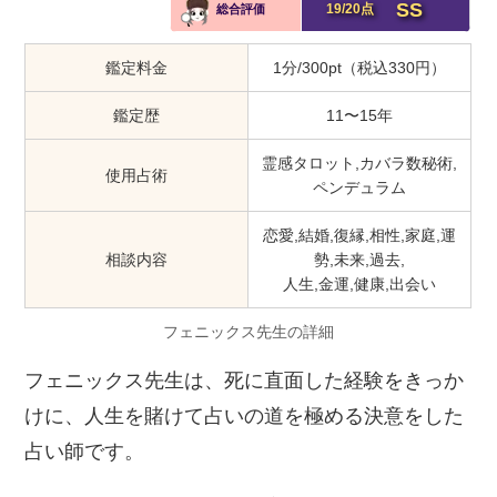
SS
19/20点
総合評価
鑑定料金
1分/300pt（税込330円）
鑑定歴
11〜15年
霊感タロット,カバラ数秘術,
使用占術
ペンデュラム
恋愛,結婚,復縁,相性,家庭,運
相談内容
勢,未来,過去,
人生,金運,健康,出会い
フェニックス先生の詳細
フェニックス先生は、死に直面した経験をきっか
けに、人生を賭けて占いの道を極める決意をした
占い師です。