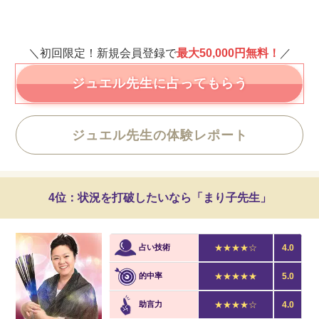
＼初回限定！新規会員登録で
最大50,000円無料！
／
ジュエル先生に占ってもらう
ジュエル先生の体験レポート
4位：状況を打破したいなら「まり子先生」
占い技術
★★★★☆
4.0
的中率
★★★★★
5.0
助言力
★★★★☆
4.0