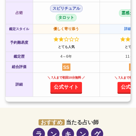
スピリチュアル
占術
霊感タ
タロット
優しく寄り添う
詳細に
鑑定スタイル
予約難易度
とても人気
とても
鑑定歴
4～6年
11～1
SS
S
総合評価
＼ 7人まで初回10分無料 ／
＼ 7人まで初回
詳細
公式サイト
公式サ
おすすめ
当たる占い師
ラ
ン
キ
ン
グ