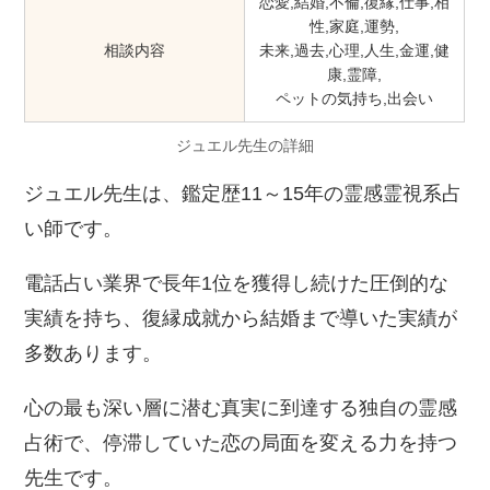
恋愛,結婚,不倫,復縁,仕事,相
性,家庭,運勢,
相談内容
未来,過去,心理,人生,金運,健
康,霊障,
ペットの気持ち,出会い
ジュエル先生の詳細
ジュエル先生は、鑑定歴11～15年の霊感霊視系占
い師です。
電話占い業界で長年1位を獲得し続けた圧倒的な
実績を持ち、復縁成就から結婚まで導いた実績が
多数あります。
心の最も深い層に潜む真実に到達する独自の霊感
占術で、停滞していた恋の局面を変える力を持つ
先生です。