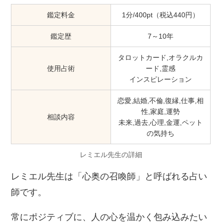
鑑定料金
1分/400pt（税込440円）
鑑定歴
7～10年
タロットカード,オラクルカ
使用占術
ード,霊感
インスピレーション
恋愛,結婚,不倫,復縁,仕事,相
性,家庭,運勢
相談内容
未来,過去,心理,金運,ペット
の気持ち
レミエル先生の詳細
レミエル先生は「心奥の召喚師」と呼ばれる占い
師です。
常にポジティブに、人の心を温かく包み込みたい