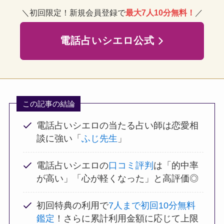
＼初回限定！新規会員登録で
最大7人10分無料！
／
電話占いシエロ公式
この記事の結論
電話占いシエロの当たる占い師は恋愛相
談に強い「
ふじ先生
」
電話占いシエロの
口コミ評判
は「的中率
が高い」「心が軽くなった」と高評価◎
初回特典の利用で
7人まで初回10分無料
鑑定
！さらに累計利用金額に応じて上限