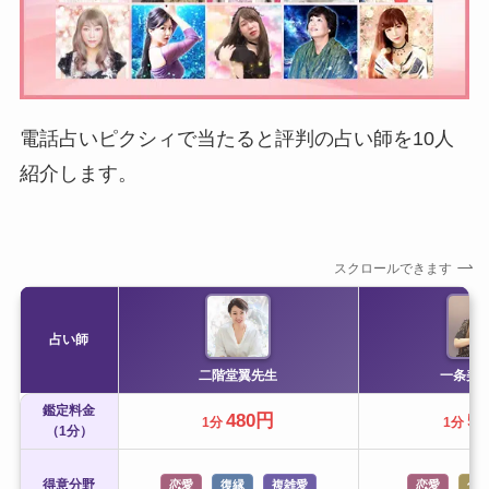
電話占いピクシィで当たると評判の占い師を10人
紹介します。
スクロールできます
占い師
二階堂翼先生
一条美
鑑定料金
480円
5
1分
1分
（1分）
得意分野
恋愛
復縁
複雑愛
恋愛
仕