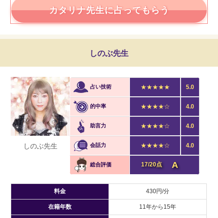
カタリナ先生に占ってもらう
しのぶ先生
占い技術
★★★★★
5.0
的中率
★★★★☆
4.0
助言力
★★★★☆
4.0
しのぶ先生
会話力
★★★★☆
4.0
A
17/20点
総合評価
料金
430円/分
在籍年数
11年から15年