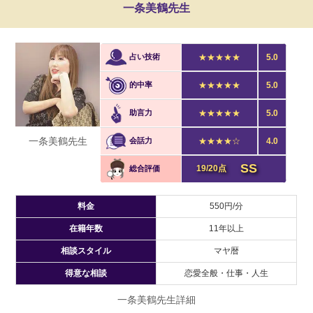
一条美鶴先生
占い技術
★★★★★
5.0
的中率
★★★★★
5.0
助言力
★★★★★
5.0
一条美鶴先生
会話力
★★★★☆
4.0
SS
19/20点
総合評価
料金
550円/分
在籍年数
11年以上
相談スタイル
マヤ暦
得意な相談
恋愛全般・仕事・人生
一条美鶴先生詳細