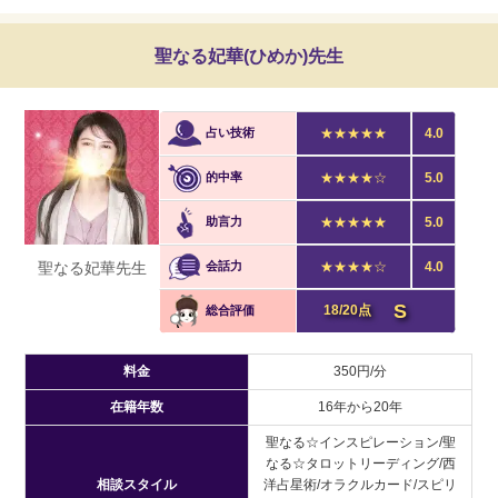
聖なる妃華(ひめか)
先生
占い技術
★★★★★
4.0
的中率
★★★★☆
5.0
助言力
★★★★★
5.0
聖なる妃華先生
会話力
★★★★☆
4.0
S
18/20点
総合評価
料金
350円/分
在籍年数
16年から20年
聖なる☆インスピレーション/聖
なる☆タロットリーディング/西
相談スタイル
洋占星術/オラクルカード/スピリ