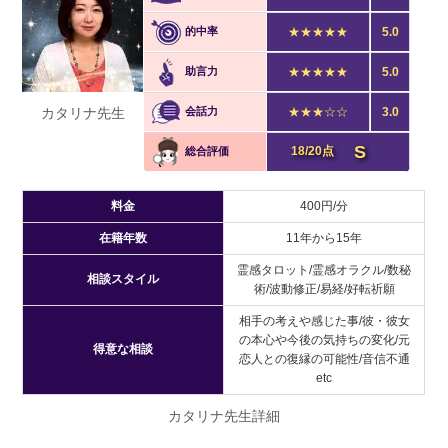
的中率
★★★★★
5.0
助言力
★★★★★
5.0
カタリナ先生
会話力
★★★☆☆
3.0
S
18/20点
総合評価
料金
400円/分
在籍年数
11年から15年
霊感タロット/霊感オラクル/数秘
相談スタイル
術/波動修正/易経/好転祈願
相手の考えや感じた事/彼・彼女
の本心や今後の気持ちの変化/元
得意な相談
恋人との復縁の可能性/音信不通
etc
カタリナ先生詳細