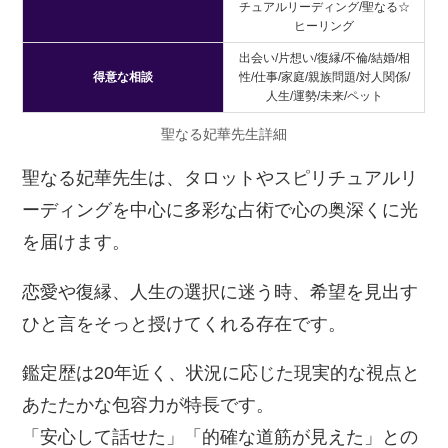
チュアルリーディング/聖なる☆
ヒーリング
出会い/片想い/復縁/不倫/結婚/相
得意な相談
性/仕事/家庭/親族問題/対人関係/
人生/運勢/未来/ペット
聖なる妃華先生詳細
聖なる妃華先生は、タロットやスピリチュアルリ
ーディングを中心に多彩な占術で心の奥深くに光
を届けます。
恋愛や復縁、人生の選択に迷う時、希望を見出す
ひと言をそっと授けてくれる存在です。
鑑定歴は20年近く、状況に応じた現実的な視点と
あたたかな包容力が特長です。
「安心して話せた」「的確な道筋が見えた」との