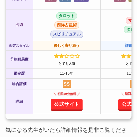
タロット
マヤ
占術
西洋占星術
タロ
スピリチュアル
優しく寄り添う
詳細に
鑑定スタイル
予約難易度
とても人気
とても
鑑定歴
11-15年
11年
SS
S
総合評価
＼ 初回10分無料 ／
＼ 初回10
詳細
公式サイト
公式サ
気になる先生がいたら詳細情報を是非ご覧くださ