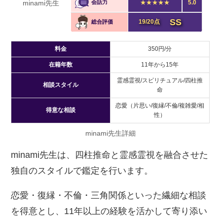
minami先生
会話力
★★★★★
5.0
SS
19/20点
総合評価
料金
350円/分
在籍年数
11年から15年
霊感霊視/スピリチュアル/四柱推
相談スタイル
命
恋愛（片思い/復縁/不倫/複雑愛/相
得意な相談
性）
minami先生詳細
minami先生は、四柱推命と霊感霊視を融合させた
独自のスタイルで鑑定を行います。
恋愛・復縁・不倫・三角関係といった繊細な相談
を得意とし、11年以上の経験を活かして寄り添い