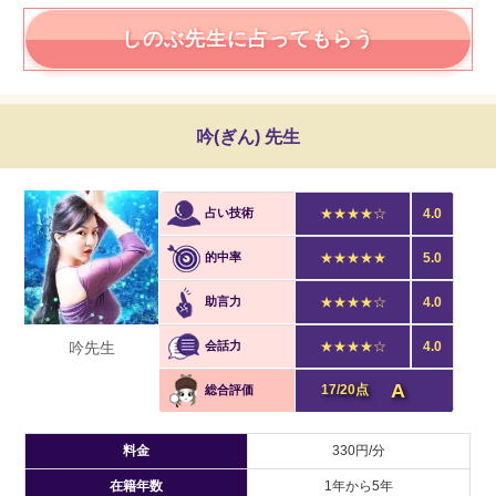
しのぶ先生に占ってもらう
吟(ぎん) 先生
占い技術
★★★★☆
4.0
的中率
★★★★★
5.0
助言力
★★★★☆
4.0
吟先生
会話力
★★★★☆
4.0
A
17/20点
総合評価
料金
330円/分
在籍年数
1年から5年