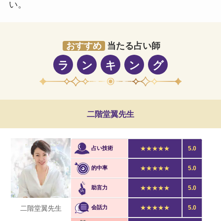
い。
おすすめ
当たる占い師
ラ
ン
キ
ン
グ
二階堂翼先生
占い技術
★★★★★
5.0
的中率
★★★★★
5.0
助言力
★★★★★
5.0
二階堂翼先生
会話力
★★★★★
5.0