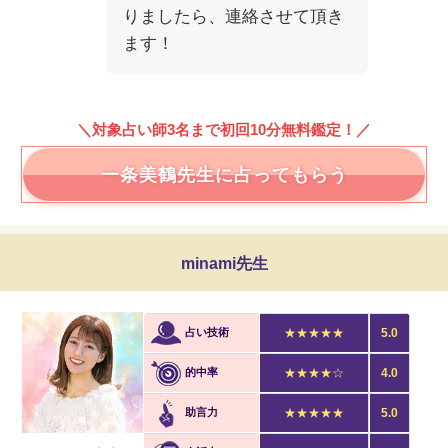
りましたら、連絡させて頂き
ます！
＼対象占い師3名まで初回10分無料鑑定！／
一条美鶴先生に占ってもらう
minami先生
占い技術
★★★★★
5.0
的中率
★★★★☆
4.0
助言力
★★★★★
5.0