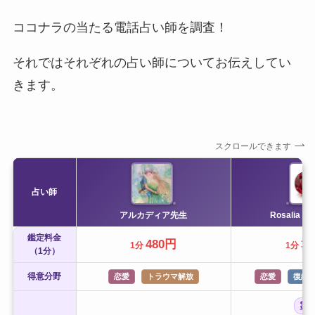
ココナラの当たる電話占い師を調査！
それではそれぞれの占い師についてお伝えしてい
きます。
スクロールできます
占い師
アルカディア先生
Rosalia R
鑑定料金
480円
3
1分
1分
（1分）
得意分野
恋愛
トラウマ解放
恋愛
復縁
霊