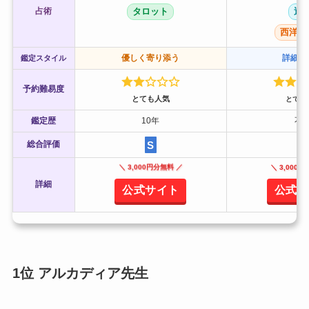
占術
タロット
透
西洋占
優しく寄り添う
詳細に
鑑定スタイル
予約難易度
とても人気
とても
鑑定歴
10年
不
S
S
総合評価
＼ 3,000円分無料 ／
＼ 3,000
詳細
公式サイト
公式サ
1位 アルカディア先生