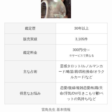
鑑定歴
30年以上
販売実績
3,105件
300円/分～
鑑定料金
※サービスで異なる
霊感タロット/ルノルマンカ
主な占術
ード/略筮/易/四柱推命/オラク
ルカード/など
恋愛/復縁/複雑恋愛/転職/天
得意なお悩み
命/浮気/DV/引きこもり鬱/ペ
ットの気持ち/など
雷鳥先生 基本情報