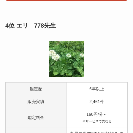
4位 エリ 778先生
鑑定歴
6年以上
販売実績
2,461件
160円/分～
鑑定料金
※サービスで異なる