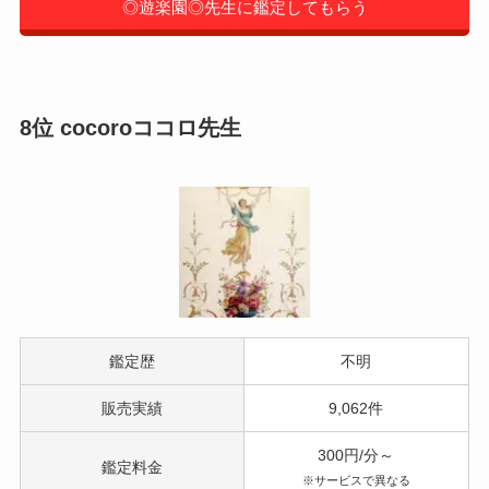
◎遊楽園◎先生に鑑定してもらう
8位 cocoroココロ先生
鑑定歴
不明
販売実績
9,062件
300円/分～
鑑定料金
※サービスで異なる