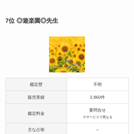
7位 ◎遊楽園◎先生
鑑定歴
不明
販売実績
2,860件
要問合せ
鑑定料金
※サービスで異なる
主な占術
–