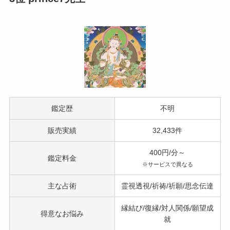
鑑定歴
不明
販売実績
32,433件
400円/分～
鑑定料金
※サービスで異なる
主な占術
霊視透視/祈祷/祈願/思念伝達
縁結び/復縁/対人関係/願望成
得意なお悩み
就