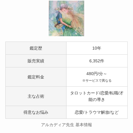
鑑定歴
10年
販売実績
6,352件
480円/分～
鑑定料金
※サービスで異なる
タロットカード/恋愛/転職/才
主な占術
能の導き
得意なお悩み
恋愛/トラウマ解放/など
アルカディア先生 基本情報