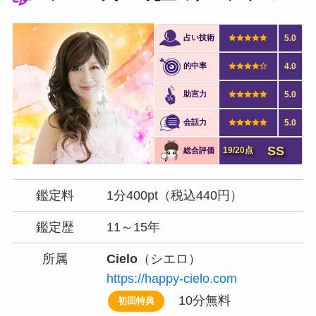
占い技術
5.0
的中率
4.0
助言力
5.0
会話力
5.0
SS
19/20点
総合評価
鑑定料
1分400pt（税込440円）
鑑定歴
11～15年
所属
Cielo
（シエロ）
https://happy-cielo.com
10分無料
初回特典