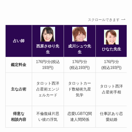
スクロールできます
占い師
西原さゆり先
成川シュウ先
ひなた先生
生
生
176円/分(税込
176円/分
176円/分
鑑定料金
193円)
(税込193円)
(税込193円)
タロット西洋
タロットカー
タロット西洋
主な占術
占星術エンジ
ド数秘術九星
占星術手相
ェルカード
気学
得意な
不倫復縁片思
恋愛LGBTQ関
仕事訳あり恋
相談内容
い彼の浮気
連人間関係
愛結婚