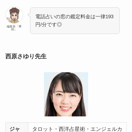
電話占いの窓の鑑定料金は一律193
円/分です◎
編集長「摩
耶」
西原さゆり先生
ジャ
タロット・西洋占星術・エンジェルカ