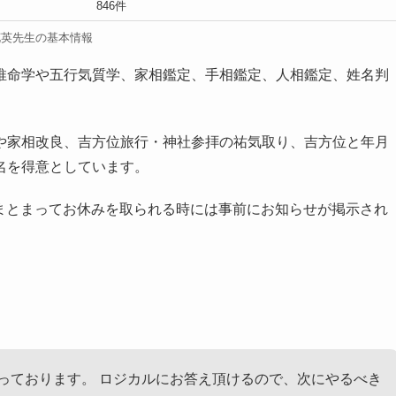
846件
花英先生の基本情報
推命学や五行気質学、家相鑑定、手相鑑定、人相鑑定、姓名判
や家相改良、吉方位旅行・神社参拝の祐気取り、吉方位と年月
名を得意としています。
て、まとまってお休みを取られる時には事前にお知らせが掲示され
っております。 ロジカルにお答え頂けるので、次にやるべき