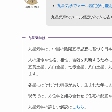
九星気学でメール鑑定が可能お
編集長 摩耶
九星気学でメール鑑定ができる占
九星気学は
九星気学は、中国の陰陽五行思想に基づく日
人の運命や性格、相性、吉凶を判断するため
五黄土星、六白金星、七赤金星、八白土星、
ます。
各星にはそれぞれ特徴があり、生まれた年に
現代では、方位学と組み合わせて住宅の配置
九星気学の詳しい解説は
こちら
。