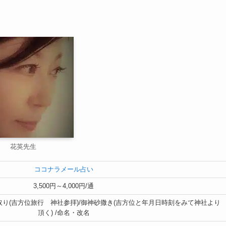
】
花英先生
ココナラメール占い
3,500円～4,000円/通
取り(吉方位旅行 神社参拝)/御神砂撒き(吉方位と年月日時刻をみて神社より
頂く) /命名・改名