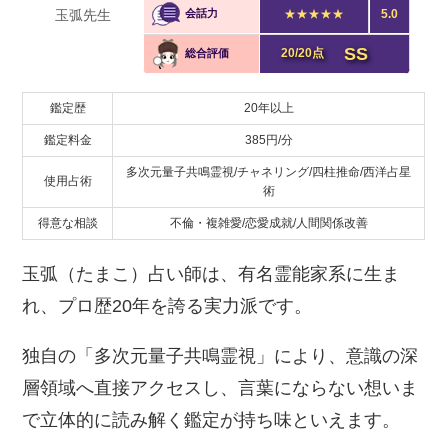
玉弧先生
会話力
★★★★★
5.0
SS
20/20点
総合評価
鑑定歴
20年以上
鑑定料金
385円/分
多次元量子共鳴霊視/チャネリング/四柱推命/西洋占星
使用占術
術
得意な相談
不倫・複雑愛/恋愛成就/人間関係改善
玉弧（たまこ）占い師は、有名霊能家系に生ま
れ、プロ歴20年を誇る実力派です。
独自の「多次元量子共鳴霊視」により、意識の深
層領域へ直接アクセスし、言葉にならない想いま
で立体的に読み解く鑑定が持ち味といえます。