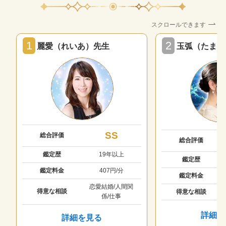
スクロールできます
1
2
麗愛（れいあ）先生
玉弧（たまこ
SS
総合評価
総合評価
鑑定歴
19年以上
鑑定歴
鑑定料金
407円/分
鑑定料金
恋愛結婚/人間関
得意な相談
得意な相談
係/仕事
詳細を
詳細を見る