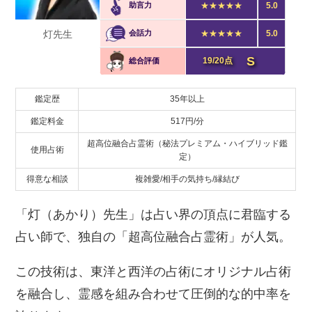
助言力
★★★★★
5.0
灯先生
会話力
★★★★★
5.0
S
19/20点
総合評価
鑑定歴
35年以上
鑑定料金
517円/分
超高位融合占霊術（秘法プレミアム・ハイブリッド鑑
使用占術
定）
得意な相談
複雑愛/相手の気持ち/縁結び
「灯（あかり）先生」は占い界の頂点に君臨する
占い師で、独自の「超高位融合占霊術」が人気。
この技術は、東洋と西洋の占術にオリジナル占術
を融合し、霊感を組み合わせて圧倒的な的中率を