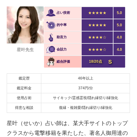
占い技術
★★★★★
5.0
的中率
★★★★★
5.0
助言力
★★★★☆
4.0
星叶先生
会話力
★★★★☆
4.0
S
18/20点
総合評価
鑑定歴
46年以上
鑑定料金
374円/分
使用占術
サイキック/霊感霊視/隠れ縁切り/縁強化
得意な相談
復縁・複雑愛/隠れ縁切り/縁強化
星叶（せいか）占い師は、某大手サイトのトップ
クラスから電撃移籍を果たした、著名人御用達の