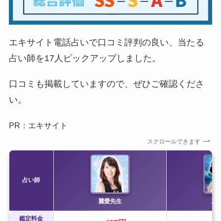
エキサイト電話占いで口コミ評判の良い、当たる
占い師を17人ピックアップしました。
口コミも掲載していますので、ぜひご確認くださ
い。
PR：エキサイト
スクロールできます
占い師
麗愛先生
玉
鑑定料金