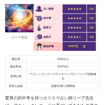
占い技術
★★★★★
5.0
的中率
★★★★★
5.0
助言力
★★★★★
5.0
リーア先生
会話力
★★★★☆
4.0
S
19/20点
総合評価
鑑定歴
20年以上
鑑定料金
450円/分
アカシックレコード/チャネリング/ヒーリング/波動修
使用占術
正
得意な相談
恋愛/仕事/人間関係
驚異の的中率を持つカリスマ占い師リーア先生