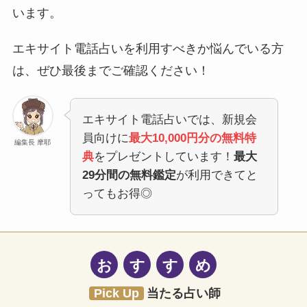
います。
エキサイト電話占いを利用すべきか悩んでいる方
は、ぜひ最後までご確認ください！
エキサイト電話占いでは、新規会
員向けに
最大10,000円分の無料特
編集長 摩耶
典
をプレゼントしています！
最大
29分間の無料鑑定
が利用できてと
ってもお得◎
お
す
す
め
Pick Up
当たる占い師