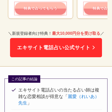
特典で占ってもらう
特典で占っ
＼新規登録者向け特典！
最大10,000円分を受け取る
／
エキサイト電話占い公式サイト
この記事の結論
エキサイト電話占いの当たる占い師は複
雑な恋愛相談が得意な「
麗愛（れいあ）
先生
」