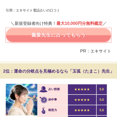
引用：エキサイト電話占いの口コミ
＼新規登録者向け特典！
最大10,000円分無料鑑定
／
麗愛先生に占ってもらう
PR：エキサイト
2位：運命の分岐点を見極めるなら「玉弧（たまこ）先生」
占い技術
★★★★★
5.0
的中率
★★★★★
5.0
助言力
★★★★★
5.0