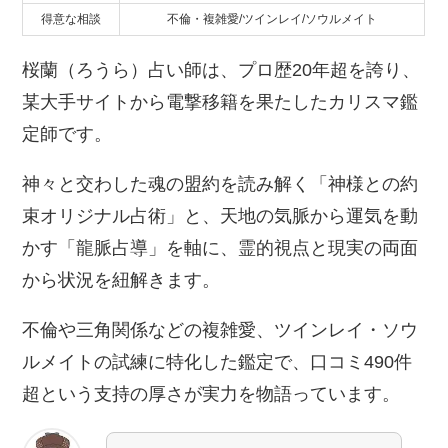
得意な相談
不倫・複雑愛/ツインレイ/ソウルメイト
桜蘭（ろうら）占い師は、プロ歴20年超を誇り、
某大手サイトから電撃移籍を果たしたカリスマ鑑
定師です。
神々と交わした魂の盟約を読み解く「神様との約
束オリジナル占術」と、天地の気脈から運気を動
かす「龍脈占導」を軸に、霊的視点と現実の両面
から状況を紐解きます。
不倫や三角関係などの複雑愛、ツインレイ・ソウ
ルメイトの試練に特化した鑑定で、口コミ490件
超という支持の厚さが実力を物語っています。