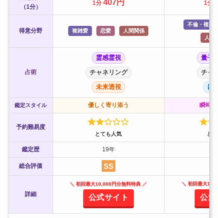
407円
1分
1分
（1分）
不倫・複雑
得意分野
複雑愛
恋愛
人間関係
人間
霊感霊視
量子
占術
チャネリング
チャ
未来透視
四
優しく寄り添う
瞬時に
鑑定スタイル
予約難易度
とても人気
とて
鑑定歴
19年
SS
総合評価
＼ 初回最大10,000円分無料特典 ／
＼ 初回最大10,
詳細
公式サイト
公式