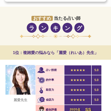
おすすめ
当たる占い師
ラ
ン
キ
ン
グ
1位：複雑愛の悩みなら「麗愛（れいあ）先生」
占い技術
★★★★★
5.0
的中率
★★★★★
5.0
助言力
★★★★★
5.0
麗愛先生
会話力
★★★★★
5.0
SS
20/20点
総合評価