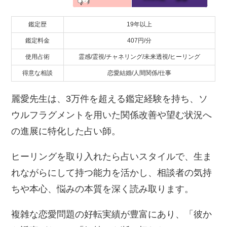
鑑定歴
19年以上
鑑定料金
407円/分
使用占術
霊感/霊視/チャネリング/未来透視/ヒーリング
得意な相談
恋愛結婚/人間関係/仕事
麗愛先生は、3万件を超える鑑定経験を持ち、ソ
ウルフラグメントを用いた関係改善や望む状況へ
の進展に特化した占い師。
ヒーリングを取り入れたら占いスタイルで、生ま
れながらにして持つ能力を活かし、相談者の気持
ちや本心、悩みの本質を深く読み取ります。
複雑な恋愛問題の好転実績が豊富にあり、「彼か