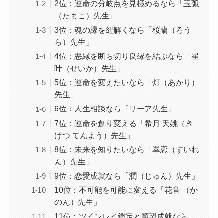
2位：運命の分岐点を見極めるなら「玉弧
（たまこ）先生」
3位：魂の縁を紐解くなら「桜蘭（ろう
ら）先生」
4位：悪縁を断ち切り良縁を結ぶなら「星
叶（せいか）先生」
5位：運命を変えたいなら「灯（あかり）
先生」
6位：人生相談なら「リーア先生」
7位：運命を創り変える「希月 天姚（き
げつ てんよう）先生」
8位：未来を知りたいなら「翠恋（すいれ
ん）先生」
9位：恋愛成就なら「潤（じゅん）先生」
10位：不可能を可能に変える「花音 （か
のん）先生」
11位：ツインレイ鑑定と願望成就なら