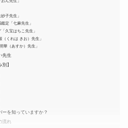
りおん先生」
」
生紗子先生」
感鑑定「七麻先生」
グ「久宝はちこ先生」
桜（くれは きお）先生」
「明華（あすか）先生」
い先生
み別】
バーを知っていますか？
の流れ