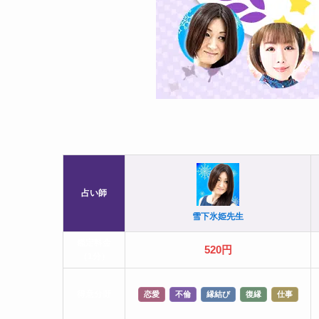
占い師
雪下氷姫先生
鑑定料金
520円
（1分）
得意分野
恋愛
不倫
縁結び
復縁
仕事