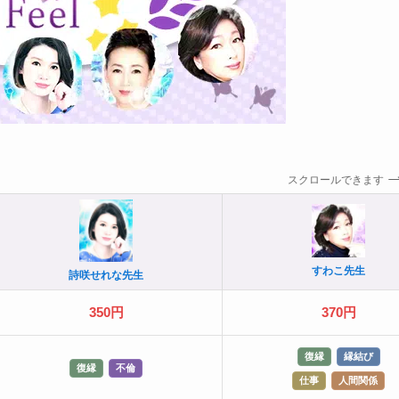
スクロールできます
すわこ先生
詩咲せれな先生
350円
370円
復縁
縁結び
復縁
不倫
仕事
人間関係