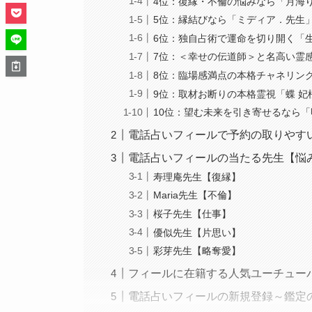
4位：復縁・不倫の悩みなら「月海
5位：縁結びなら「ミディア．先生
6位：独自占術で運命を切り開く「
7位：＜幸せの伝道師＞と名高い霊
8位：臨場感満点の本格チャネリン
9位：取材お断りの本格霊視「蝶 妃
10位：望む未来を引き寄せるなら
電話占いフィールで予約の取りやす
電話占いフィールの当たる先生【悩
寿理庵先生【復縁】
Maria先生【不倫】
桜子先生【仕事】
優似先生【片思い】
彩芽先生【略奪愛】
フィールに在籍する人気ユーチュー
電話占いフィールの新規登録～鑑定