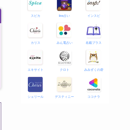
スピカ
line占い
インスピ
カリス
みん電占い
名鑑プラス
エキサイト
クロト
みみずくの砦
シェリール
デスティニー
ココナラ