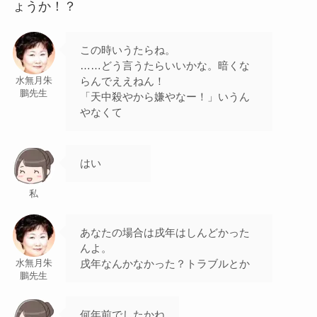
ょうか！？
この時いうたらね。
……どう言うたらいいかな。暗くな
らんでええねん！
水無月朱
鵬先生
「天中殺やから嫌やなー！」いうん
やなくて
はい
私
あなたの場合は戌年はしんどかった
んよ。
戌年なんかなかった？トラブルとか
水無月朱
鵬先生
何年前でしたかね