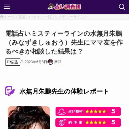
ホーム
電話占いサイト一覧
ミスティーライン
電話占いミスティーラインの水無月朱鵬
（みなずきしゅおう）先生にママ友を作
るべきか相談した結果は？
広告
2023年6月8日
摩耶
水無月朱鵬先生の体験レポート