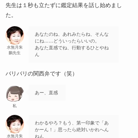
先生は１秒も立たずに鑑定結果を話し始めまし
た。
あなたのね、あれみたらね、そんな
にね……どういったらいいの。
あなた直感でね、行動するひとやね
水無月朱
鵬先生
ん
バリバリの関西弁です（笑）
あー、直感
私
わかるやろ？もう、第一印象で「あ
かーん！」思ったら絶対いかれへん
ねん
水無月朱