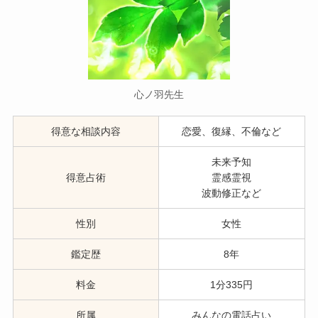
心ノ羽先生
得意な相談内容
恋愛、復縁、不倫など
未来予知
得意占術
霊感霊視
波動修正など
性別
女性
鑑定歴
8年
料金
1分335円
所属
みんなの電話占い