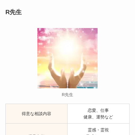
R先生
R先生
恋愛、仕事
得意な相談内容
健康、運勢など
霊感・霊視