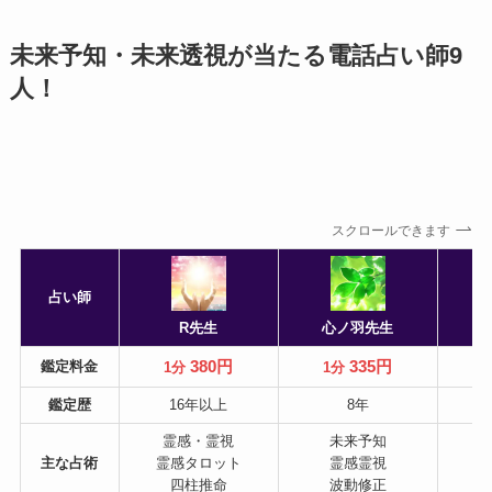
未来予知・未来透視が当たる電話占い師9
人！
スクロールできます
占い師
R先生
心ノ羽先生
380円
335円
鑑定料金
1分
1分
鑑定歴
16年以上
8年
霊感・霊視
未来予知
主な占術
霊感タロット
霊感霊視
霊
四柱推命
波動修正