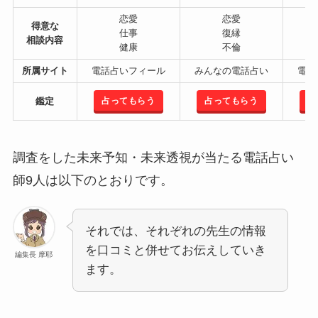
恋愛
恋愛
得意な
仕事
復縁
相談内容
健康
不倫
所属サイト
電話占いフィール
みんなの電話占い
電話
占ってもらう
占ってもらう
占
鑑定
調査をした未来予知・未来透視が当たる電話占い
師9人は以下のとおりです。
それでは、それぞれの先生の情報
を口コミと併せてお伝えしていき
編集長 摩耶
ます。