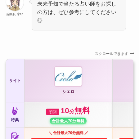
未来予知で当たる占い師をお探し
の方は、ぜひ参考にしてください
編集長 摩耶
◎
スクロールできます
サイト
シエロ
10
無料
分
初回
特典
合計最大70分無料
＼ 合計最大70分無料 ／