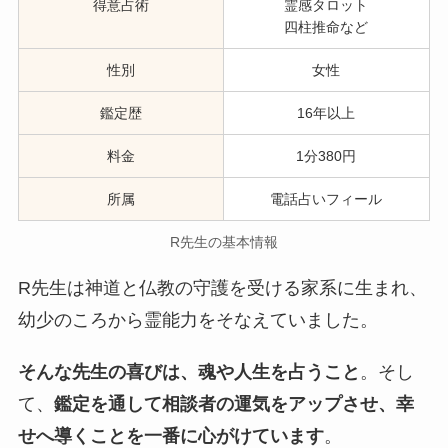
得意占術
霊感タロット
四柱推命など
性別
女性
鑑定歴
16年以上
料金
1分380円
所属
電話占いフィール
R先生の基本情報
R先生は神道と仏教の守護を受ける家系に生まれ、
幼少のころから霊能力をそなえていました。
そんな先生の喜びは、魂や人生を占うこと
。そし
て、
鑑定を通して相談者の運気をアップさせ、幸
せへ導くことを一番に心がけています
。