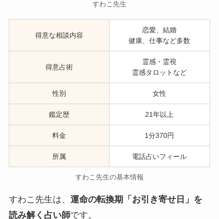
すわこ先生
恋愛、結婚
得意な相談内容
健康、仕事など多数
霊感・霊視
得意占術
霊感タロットなど
性別
女性
鑑定歴
21年以上
料金
1分370円
所属
電話占いフィール
すわこ先生の基本情報
すわこ先生は、
運命の転換期「お引き寄せ日」を
読み解く占い師
です。