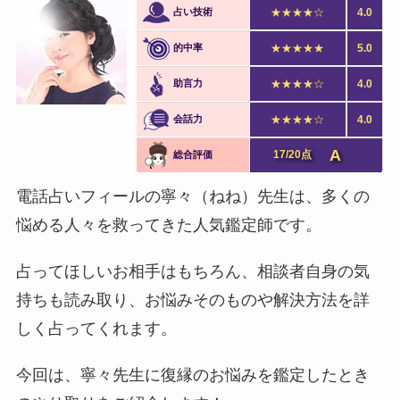
占い技術
★★★★☆
4.0
的中率
★★★★★
5.0
助言力
★★★★☆
4.0
会話力
★★★★☆
4.0
A
17/20点
総合評価
電話占いフィールの寧々（ねね）先生は、多くの
悩める人々を救ってきた人気鑑定師です。
占ってほしいお相手はもちろん、相談者自身の気
持ちも読み取り、お悩みそのものや解決方法を詳
しく占ってくれます。
今回は、寧々先生に復縁のお悩みを鑑定したとき