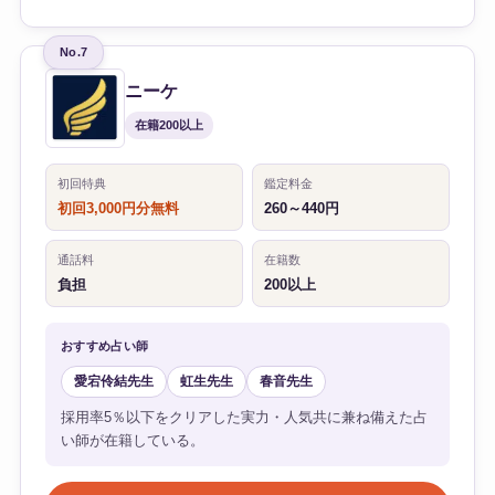
No.7
ニーケ
在籍200以上
初回特典
鑑定料金
初回3,000円分無料
260～440円
通話料
在籍数
負担
200以上
おすすめ占い師
愛宕伶結先生
虹生先生
春音先生
採用率5％以下をクリアした実力・人気共に兼ね備えた占
い師が在籍している。