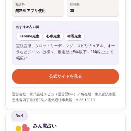
通話料
在籍数
無料※アプリ使用
30
おすすめ占い師
Fereine先生
心春先生
祥香先生
霊視霊感、タロットリーディング、スピリチュアル、オー
ラなどジャンルは様々。鑑定歴は5年以下～21年以上まで
幅広い
公式サイトを見る
運営会社：株式会社スピカ（運営歴8年）／所在地：東京都渋谷区
恵比寿四丁目3番8号／電気通信事業届：A-26-13913
No.6
みん電占い