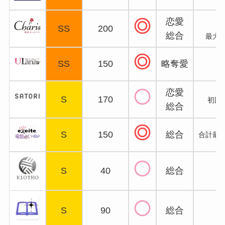
恋愛
SS
200
総合
最大1
SS
150
略奪愛
恋愛
S
170
初回2
総合
S
150
総合
合計最大
S
40
総合
2
S
90
総合
2