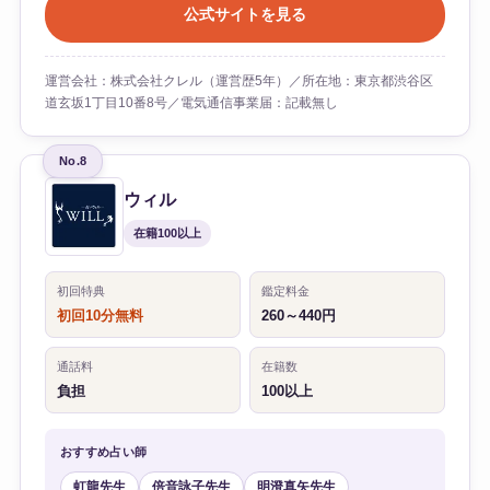
公式サイトを見る
運営会社：株式会社クレル（運営歴5年）／所在地：東京都渋谷区
道玄坂1丁目10番8号／電気通信事業届：記載無し
No.8
ウィル
在籍100以上
初回特典
鑑定料金
初回10分無料
260～440円
通話料
在籍数
負担
100以上
おすすめ占い師
虹龍先生
倍音詠子先生
明澄真矢先生