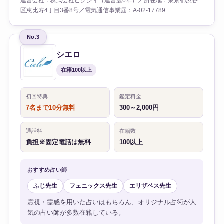
運営会社：株式会社ピクシィ（運営歴6年）／所在地：東京都渋谷
区恵比寿4丁目3番8号／電気通信事業届：A-02-17789
No.3
シエロ
在籍100以上
初回特典
鑑定料金
7名まで10分無料
300～2,000円
通話料
在籍数
負担※固定電話は無料
100以上
おすすめ占い師
ふじ先生
フェニックス先生
エリザベス先生
霊視・霊感を用いた占いはもちろん、オリジナル占術が人
気の占い師が多数在籍している。