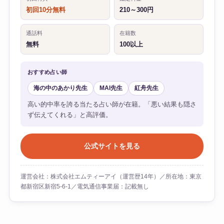
初回10分無料
210～300円
通話料
在籍数
無料
100以上
おすすめ占い師
海の中のあかり先生
MAI先生
紅舟先生
高い的中率を誇る当たる占い師が在籍。「悪い結果も隠さ
ず伝えてくれる」と高評価。
公式サイトを見る
運営会社：株式会社エムティーアイ（運営歴14年）／所在地：東京
都新宿区新宿5-6-1／電気通信事業届：記載無し