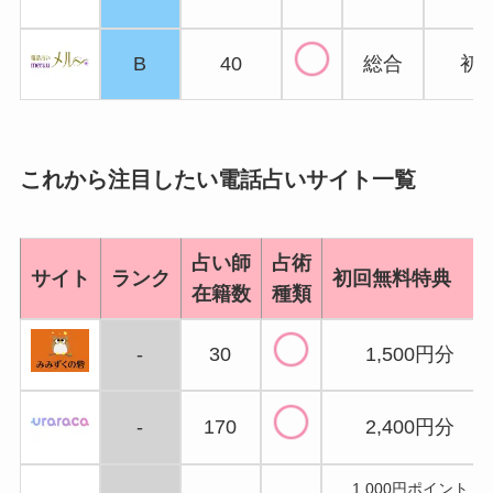
B
40
総合
初
これから注目したい電話占いサイト一覧
占い師
占術
サイト
ランク
初回無料特典
在籍数
種類
-
30
1,500円分
-
170
2,400円分
1,000円ポイント