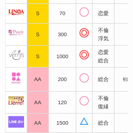
S
70
恋愛
不倫
S
300
浮気
恋愛
S
1000
4
総合
AA
200
総合
初回2
不倫
AA
120
3
復縁
AA
1500
総合