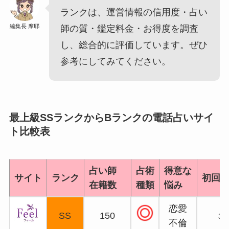
ランクは、運営情報の信用度・占い
編集長 摩耶
師の質・鑑定料金・お得度を調査
し、総合的に評価しています。ぜひ
参考にしてみてください。
最上級SSランクからBランクの電話占いサイ
ト比較表
占い師
占術
得意な
サイト
ランク
初回
在籍数
種類
悩み
恋愛
SS
150
3,
不倫