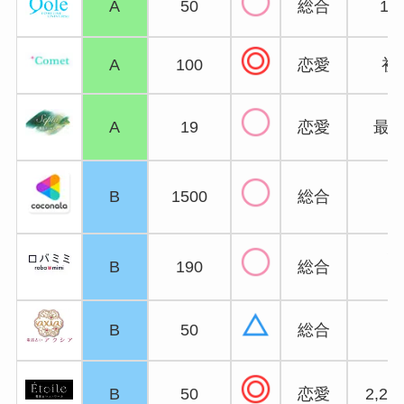
A
50
総合
15
A
100
恋愛
初
A
19
恋愛
最大
B
1500
総合
3
ク
B
190
総合
B
50
総合
B
50
恋愛
2,2