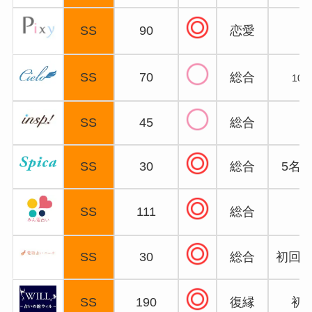
SS
90
恋愛
SS
70
総合
10
SS
45
総合
SS
30
総合
5名
SS
111
総合
SS
30
総合
初回3
SS
190
復縁
初