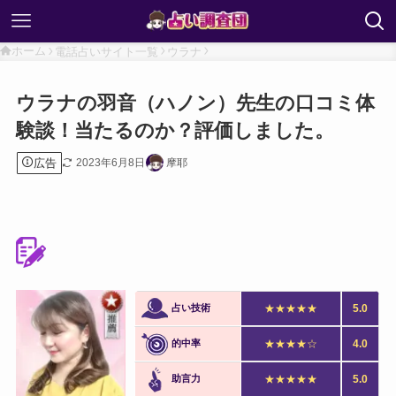
ホーム
電話占いサイト一覧
ウラナ
ウラナの羽音（ハノン）先生の口コミ体
験談！当たるのか？評価しました。
広告
2023年6月8日
摩耶
占い技術
★★★★★
5.0
的中率
★★★★☆
4.0
助言力
★★★★★
5.0