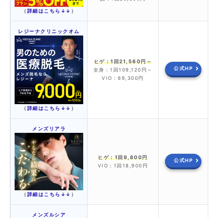
（
詳細はこちら↓↓
）
レジーナクリニックオム
ヒゲ：1回21,560円～
公式HP
全身：1回109,120円～
VIO：69,300円
（
詳細はこちら↓↓
）
メンズリアラ
ヒゲ：1回9,800円
公式HP
VIO：1回18,900円
（
詳細はこちら↓↓
）
メンズルシア