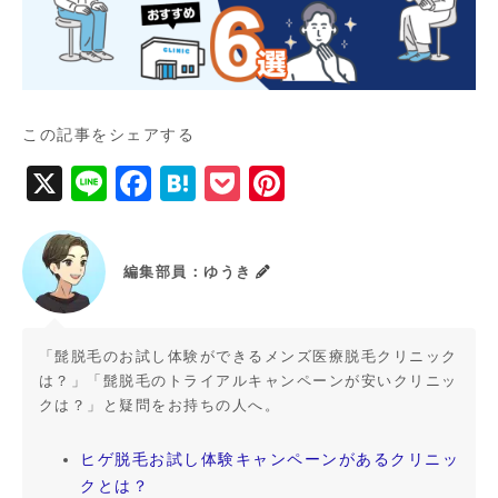
この記事をシェアする
X
Li
F
H
P
Pi
n
a
a
o
n
e
c
t
c
t
編集部員：ゆうき
e
e
k
e
b
n
e
r
o
a
t
e
「髭脱毛のお試し体験ができるメンズ医療脱毛クリニック
は？」「髭脱毛のトライアルキャンペーンが安いクリニッ
o
st
クは？」と疑問をお持ちの人へ。
k
ヒゲ脱毛お試し体験キャンペーンがあるクリニッ
クとは？