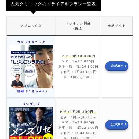
人気クリニックのトライアルプラン一覧表
トライアル料金
クリニック名
公式サイト
（税込）
ゴリラクリニック
ヒゲ：1回10,800円
VIO：1回25,800円
公式HP
胸毛・腹：1回24,800円
すね毛：1回38,800円
腕：1回26,800円
（
詳細はこちら↓↓
）
メンズリゼ
ヒゲ：1回25,800円～
全身：1回87,800円～
VIO：1回33,800円
公式HP
胸毛・腹：1回33,800円
すね毛：1回43,800円
腕：1回25,800円