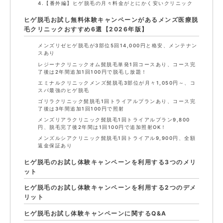
4.【番外編】ヒゲ脱毛の月々料金がとにかく安いクリニック
ヒゲ脱毛お試し無料体験キャンペーンがあるメンズ医療脱
毛クリニックおすすめ6選【2026年版】
メンズリゼヒゲ脱毛が3部位5回14,000円と格安、メンテナン
スあり
レジーナクリニックオム髭脱毛単発1回コースあり、コース完
了後は2年間追加1回100円で脱毛し放題！
エミナルクリニックメンズ髭脱毛3部位が月々1,050円～、コ
スパ最強のヒゲ脱毛
ゴリラクリニック髭脱毛1回トライアルプランあり、コース完
了後は3年間追加1回100円で照射
メンズリアラクリニック髭脱毛1回トライアルプラン9,800
円、脱毛完了後2年間は1回100円で追加照射OK！
メンズルシアクリニック髭脱毛1回トライアル9,900円、全額
返金保証あり
ヒゲ脱毛のお試し体験キャンペーンを利用する3つのメリ
ット
ヒゲ脱毛のお試し体験キャンペーンを利用する2つのデメ
リット
ヒゲ脱毛お試し体験キャンペーンに関するQ&A