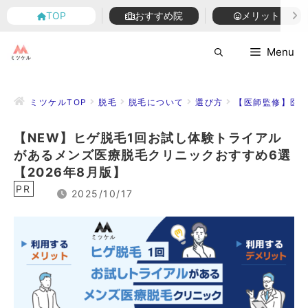
TOP
TOP
おすすめ院
おすすめ院
メリット
メリット
コ
Menu
ン
テ
ン
ミツケルTOP
脱毛
脱毛について
選び方
【医師監修】医療
ツ
へ
【NEW】ヒゲ脱毛1回お試し体験トライアル
ス
があるメンズ医療脱毛クリニックおすすめ6選
キ
ッ
【2026年8月版】
プ
PR
2025/10/17