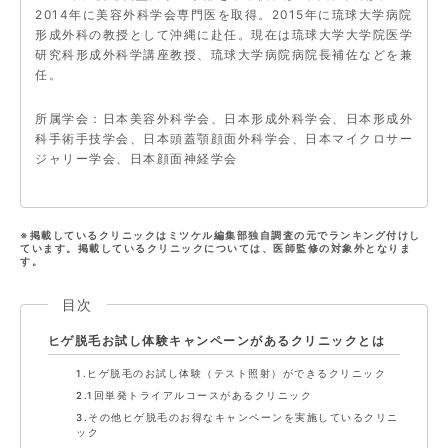
2014年に美容外科学会専門医を取得。2015年に琉球大学病院
形成外科の教授として沖縄に赴任。現在は琉球大学大学院医学
研究科形成外科学講座教授、琉球大学病院病院長補佐などを兼
任。
所属学会：日本美容外科学会、日本形成外科学会、日本形成外
科手術手技学会、日本頭蓋顎顔面外科学会、日本マイクロサー
ジャリー学会、日本顔面神経学会
※掲載しているクリニックはミツケル編集部独自調査の元でランキング付けし
ています。掲載しているクリニックについては、医師監修の対象外となりま
す。
目次
ヒゲ脱毛お試し体験キャンペーンがあるクリニックとは
1.ヒゲ脱毛のお試し体験（テスト照射）ができるクリニック
2.1回単発トライアルコースがあるクリニック
3.その他ヒゲ脱毛のお得なキャンペーンを実施しているクリニ
ック