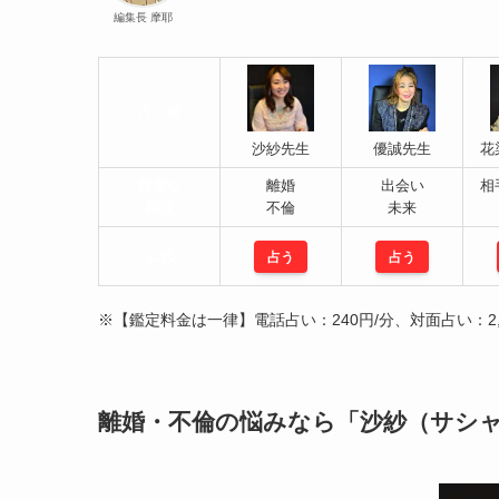
編集長 摩耶
占い師
沙紗先生
優誠先生
花
得意な
離婚
出会い
相
相談
不倫
未来
公式
占う
占う
※【鑑定料金は一律】電話占い：240円/分、対面占い：2,
離婚・不倫の悩みなら「沙紗（サシ