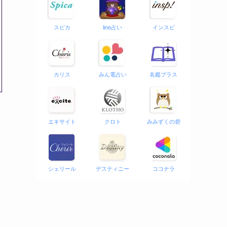
スピカ
line占い
インスピ
カリス
みん電占い
名鑑プラス
エキサイト
クロト
みみずくの砦
シェリール
デスティニー
ココナラ