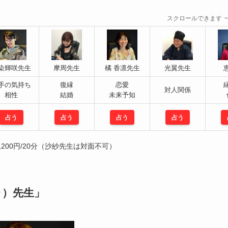
スクロールできます
染輝咲先生
摩周先生
橘 香凛先生
光翼先生
手の気持ち
復縁
恋愛
対人関係
相性
結婚
未来予知
占う
占う
占う
占う
200円/20分（沙紗先生は対面不可）
ャ）先生」