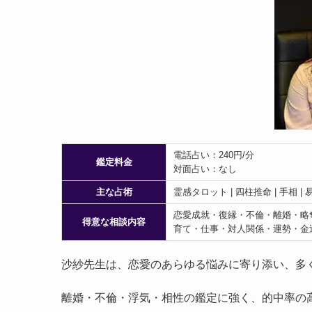
電話占い：240円/分
鑑定料金
対面占い：なし
主な占術
霊感タロット | 四柱推命 | 手相 | 易 
恋愛成就・復縁・不倫・離婚・略
得意な相談内容
育て・仕事・対人関係・運勢・金
沙紗先生は、恋愛のあらゆる悩みに寄り添い、多
離婚・不倫・浮気・相性の鑑定に強く、的中率の