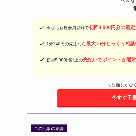
そんな
初回4,000円分の鑑
今なら新規会員登録で
最大16分じっくり相談
1分240円の先生なら
先払いでポイントが通常
初回5,000円以上の
＼対面じゃな
今すぐ千
この記事の結論