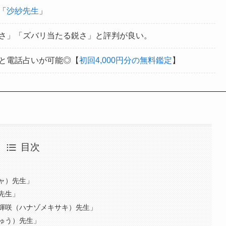
「
沙紗先生
」
さ」「ズバリ当たる鋭さ」と評判が良い。
と電話占いが可能◎【
初回4,000円分の無料鑑定
】
目次
ャ）先生」
先生」
輝咲（ハナゾメキサキ）先生」
ゅう）先生」