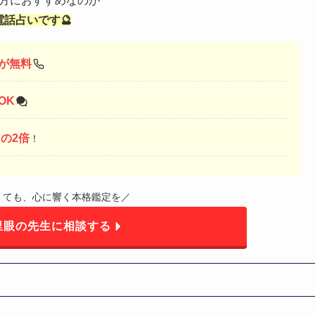
方におすすめなのが
電話占いです🔮
定が無料
OK
の2倍
！
くても、心に響く本格鑑定を／
里眼の先生に相談する