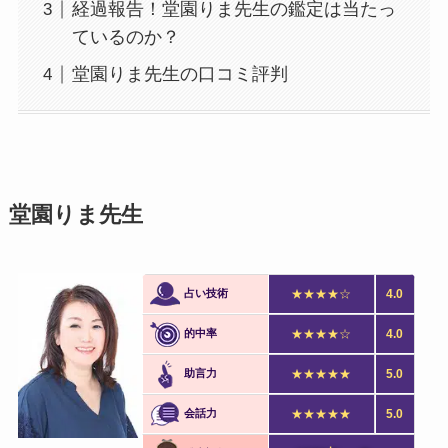
経過報告！堂園りま先生の鑑定は当たっ
ているのか？
堂園りま先生の口コミ評判
堂園りま先生
占い技術
★★★★☆
4.0
的中率
★★★★☆
4.0
助言力
★★★★★
5.0
会話力
★★★★★
5.0