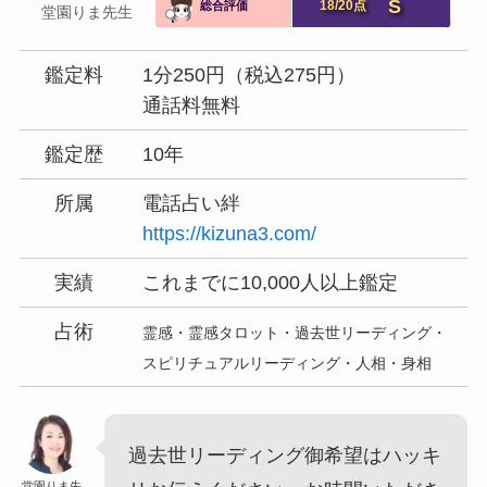
S
18/20点
総合評価
堂園りま先生
鑑定料
1分250円（税込275円）
通話料無料
鑑定歴
10年
所属
電話占い絆
https://kizuna3.com/
実績
これまでに10,000人以上鑑定
占術
霊感・霊感タロット・過去世リーディング・
スピリチュアルリーディング・人相・身相
過去世リーディング御希望はハッキ
堂園りま先