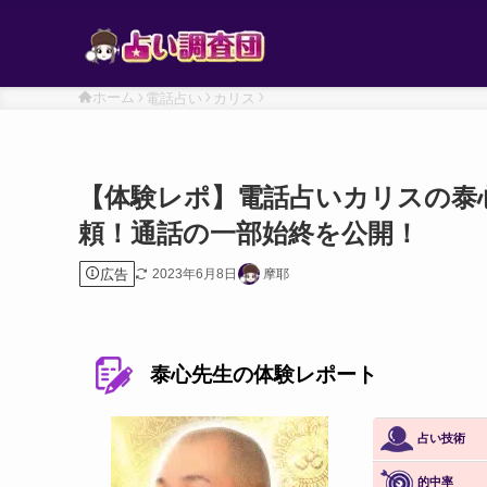
ホーム
電話占い
カリス
【体験レポ】電話占いカリスの泰
頼！通話の一部始終を公開！
広告
2023年6月8日
摩耶
泰心先生の体験レポート
占い技術
的中率