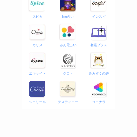
スピカ
line占い
インスピ
カリス
みん電占い
名鑑プラス
エキサイト
クロト
みみずくの砦
シェリール
デスティニー
ココナラ