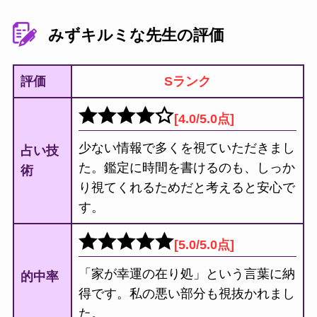
みずキルミな先生の評価
評価
Sランク
[4.0/5.0点]
少ない情報で多くを視ていただきまし
占い技
た。鑑定に時間を書けるのも、しっか
術
り視てくれるためだと考えると安心で
す。
[5.0/5.0点]
「家が幸運の在り処」という言葉に納
的中率
得です。私の悪い部分も視抜かれまし
た。