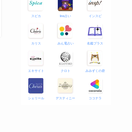
スピカ
line占い
インスピ
カリス
みん電占い
名鑑プラス
エキサイト
クロト
みみずくの砦
シェリール
デスティニー
ココナラ