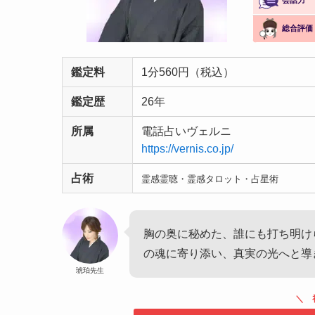
会話力
総合評価
鑑定料
1分560円（税込）
鑑定歴
26年
所属
電話占いヴェルニ
https://vernis.co.jp/
占術
霊感霊聴・霊感タロット・占星術
胸の奥に秘めた、誰にも打ち明け
の魂に寄り添い、真実の光へと導
琥珀先生