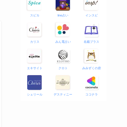
スピカ
line占い
インスピ
カリス
みん電占い
名鑑プラス
エキサイト
クロト
みみずくの砦
シェリール
デスティニー
ココナラ