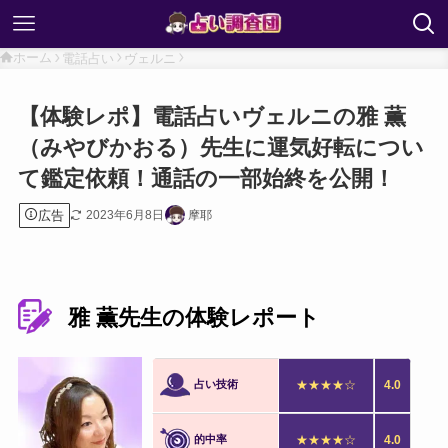
ホーム
電話占い
ヴェルニ
【体験レポ】電話占いヴェルニの雅 薫
（みやびかおる）先生に運気好転につい
て鑑定依頼！通話の一部始終を公開！
広告
2023年6月8日
摩耶
雅 薫先生の体験レポート
占い技術
★★★★☆
4.0
的中率
★★★★☆
4.0