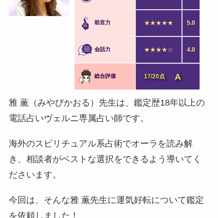
助言力
★★★★★
5.0
会話力
★★★★☆
4.0
A
総合評価
17/20点
雅 薫（みやびかおる）先生は、鑑定歴18年以上の
電話占いヴェルニ専属占い師です。
海外のスピリチュアル系占術でオーラを読み解
き、相談者がベストな選択をできるよう導いてく
ださいます。
今回は、そんな雅 薫先生に運気好転について鑑定
を依頼しました！