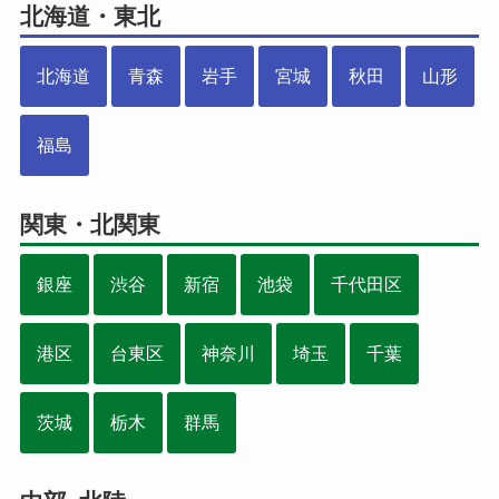
北海道・東北
北海道
青森
岩手
宮城
秋田
山形
福島
関東・北関東
銀座
渋谷
新宿
池袋
千代田区
港区
台東区
神奈川
埼玉
千葉
茨城
栃木
群馬