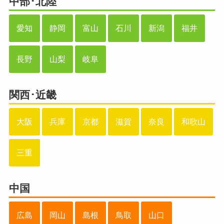
中部･北陸
愛知
静岡
富山
石川
新潟
福井
長野
山梨
岐阜
関西･近畿
大阪
兵庫
京都
滋賀
奈良
和歌山
三重
中国
広島
岡山
島根
鳥取
山口