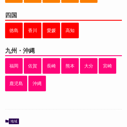
四国
徳島
香川
愛媛
高知
九州・沖縄
福岡
佐賀
長崎
熊本
大分
宮崎
鹿児島
沖縄
地域