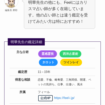
明華先生の他にも、Feelにはカリ
スマ占い師が多く在籍していま
編集長 摩耶
す。他の占い師とは違う鑑定を受
けてみたい方は特におすすめ！
明華先生の鑑定詳細
主な占術
霊感霊視
西洋占星術
タロット
ツインレイ
鑑定歴
11～15年
得意な相談
恋愛、不倫、略奪愛、三角関係、開運、ペ
ットの気持ち、仕事、出逢い、風水
所属
フィール
https://feel-i.jp/
公式HP