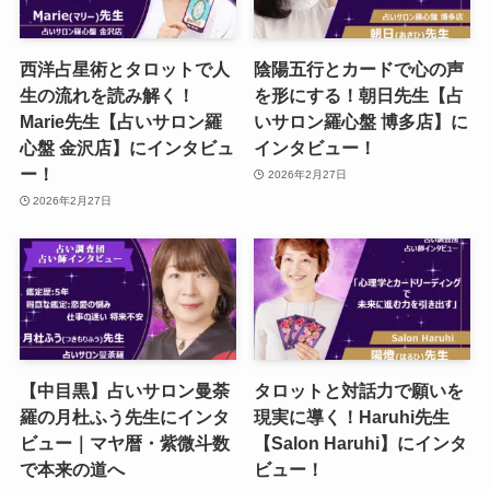
西洋占星術とタロットで人
陰陽五行とカードで心の声
生の流れを読み解く！
を形にする！朝日先生【占
Marie先生【占いサロン羅
いサロン羅心盤 博多店】に
心盤 金沢店】にインタビュ
インタビュー！
ー！
2026年2月27日
2026年2月27日
【中目黒】占いサロン曼荼
タロットと対話力で願いを
羅の月杜ふう先生にインタ
現実に導く！Haruhi先生
ビュー｜マヤ暦・紫微斗数
【Salon Haruhi】にインタ
で本来の道へ
ビュー！