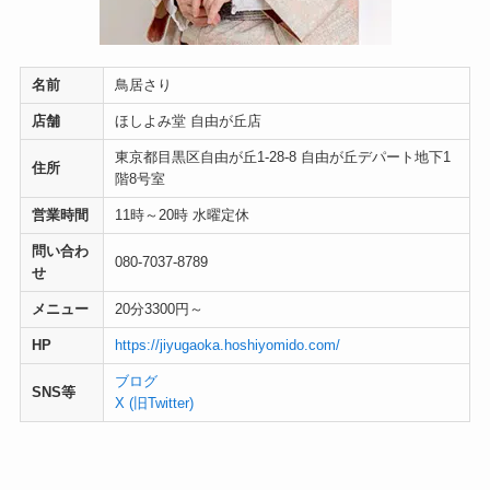
名前
鳥居さり
店舗
ほしよみ堂 自由が丘店
東京都目黒区自由が丘1-28-8 自由が丘デパート地下1
住所
階8号室
営業時間
11時～20時 水曜定休
問い合わ
080-7037-8789
せ
メニュー
20分3300円～
HP
https://jiyugaoka.hoshiyomido.com/
ブログ
SNS等
X (旧Twitter)